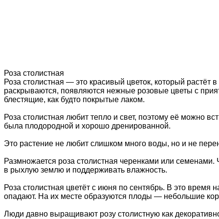
Роза столистная
Роза столистная — это красивый цветок, который растёт в
раскрываются, появляются нежные розовые цветы с прият
блестящие, как будто покрытые лаком.
Роза столистная любит тепло и свет, поэтому её можно вс
была плодородной и хорошо дренированной.
Это растение не любит слишком много воды, но и не перен
Размножается роза столистная черенками или семенами. Че
в рыхлую землю и поддерживать влажность.
Роза столистная цветёт с июня по сентябрь. В это время 
опадают. На их месте образуются плоды — небольшие кор
Люди давно выращивают розу столистную как декоративное