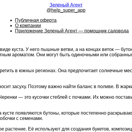
Зеленый Агент
@help_super_app
Публичная оферта
О компании
Приложение Зеленый Агент — помощник садовода
 виде куста. У него пышные ветви, а на концах веток — бут
ным ароматом. Они могут быть одиночными или собранными
третить в южных регионах. Она предпочитает солнечные мест
осит засуху. Поэтому важно найти баланс в поливе. В жарки
ренки — это кусочки стеблей с почками. Их можно поставит
на кусте появляются бутоны, которые постепенно раскрываю
обочки с семенами.
 растение. Её используют для создания букетов, композици