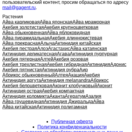
пользовательский контент, просим обращаться по адресу
mail@gagent.ru
.
Растения
Айва карликовая
Айва японская
Айва мраморная
Акебия золотистая
Акебия крупноцветковая
Айва обыкновенная
Айва яблоковидная
Айва пирамидальная
Акебия длиннокистевая
Айва прекрасная
Алыча
Актинидия китайская
Акебия пестрая
Алоэ
Агастахис
Айва катаянская
Актинидия деликатесная
Агава
Актинидия пурпурная
Акебия пятерная
Алтей
Акебия розовая
Акебия трехлистная
Акебия гибридная
Актинидия
Адонис
Акебия пятнистая
Актинидия рубра
Аир
Абрикос обыкновенный
Алтея
Акация
Акебия
Актинидия аргута
Актинидия melanandra
Абрикос
Акебия белоцветковая
Аконит клобучковый
Аконит
Актинидия острая
Акебия компактная
Актинидия коломикта
Аканта
Агератум
Азалия
Айва грушевидная
Актинидия Джиральда
Айва
Айва китайская
Актинидия полигамная
Публичная оферта
Политика конфиденциальности