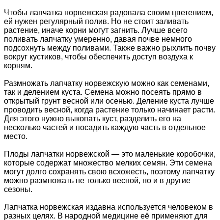
Чтобы лапчатка норвежская радовала своим цветением,
ей нужен регулярный полив. Но не стоит заливать
растение, иначе корни могут загнить. Лучше всего
поливать лапчатку умеренно, давая почве немного
подсохнуть между поливами. Также важно рыхлить почву
вокруг кустиков, чтобы обеспечить доступ воздуха к
корням.
Размножать лапчатку норвежскую можно как семенами,
так и делением куста. Семена можно посеять прямо в
открытый грунт весной или осенью. Деление куста лучше
проводить весной, когда растение только начинает расти.
Для этого нужно выкопать куст, разделить его на
несколько частей и посадить каждую часть в отдельное
место.
Плоды лапчатки норвежской — это маленькие коробочки,
которые содержат множество мелких семян. Эти семена
могут долго сохранять свою всхожесть, поэтому лапчатку
можно размножать не только весной, но и в другие
сезоны.
Лапчатка норвежская издавна используется человеком в
разных целях. В народной медицине её применяют для