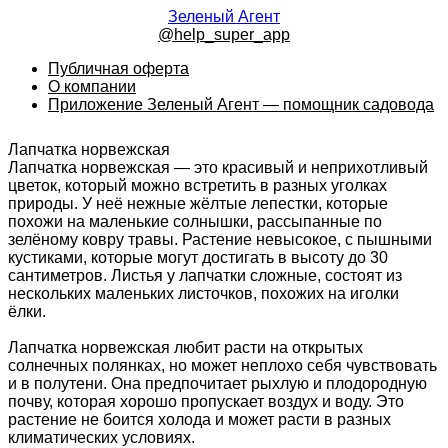
Зеленый Агент
@help_super_app
Публичная оферта
О компании
Приложение Зеленый Агент — помощник садовода
Лапчатка норвежская
Лапчатка норвежская — это красивый и неприхотливый
цветок, который можно встретить в разных уголках
природы. У неё нежные жёлтые лепестки, которые
похожи на маленькие солнышки, рассыпанные по
зелёному ковру травы. Растение невысокое, с пышными
кустиками, которые могут достигать в высоту до 30
сантиметров. Листья у лапчатки сложные, состоят из
нескольких маленьких листочков, похожих на иголки
ёлки.
Лапчатка норвежская любит расти на открытых
солнечных полянках, но может неплохо себя чувствовать
и в полутени. Она предпочитает рыхлую и плодородную
почву, которая хорошо пропускает воздух и воду. Это
растение не боится холода и может расти в разных
климатических условиях.