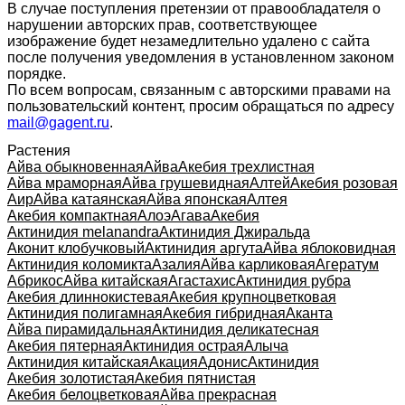
В случае поступления претензии от правообладателя о
нарушении авторских прав, соответствующее
изображение будет незамедлительно удалено с сайта
после получения уведомления в установленном законом
порядке.
По всем вопросам, связанным с авторскими правами на
пользовательский контент, просим обращаться по адресу
mail@gagent.ru
.
Растения
Айва обыкновенная
Айва
Акебия трехлистная
Айва мраморная
Айва грушевидная
Алтей
Акебия розовая
Аир
Айва катаянская
Айва японская
Алтея
Акебия компактная
Алоэ
Агава
Акебия
Актинидия melanandra
Актинидия Джиральда
Аконит клобучковый
Актинидия аргута
Айва яблоковидная
Актинидия коломикта
Азалия
Айва карликовая
Агератум
Абрикос
Айва китайская
Агастахис
Актинидия рубра
Акебия длиннокистевая
Акебия крупноцветковая
Актинидия полигамная
Акебия гибридная
Аканта
Айва пирамидальная
Актинидия деликатесная
Акебия пятерная
Актинидия острая
Алыча
Актинидия китайская
Акация
Адонис
Актинидия
Акебия золотистая
Акебия пятнистая
Акебия белоцветковая
Айва прекрасная