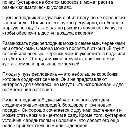
почву. Кустарник не боится морозов и может расти в
разных климатических условиях.
Пузыреплодник звёздчатый любит влагу, но не переносит
застоя воды. Поливать его нужно регулярно, особенно в
жаркую погоду. Также важно рыхлить почву вокруг куста,
чтобы обеспечить доступ воздуха к корням.
Размножать пузыреплодник можно семенами, черенками
или отводками. Семена можно посеять в открытый грунт
весной или осенью. Черенки можно укоренить в воде или
в субстрате. Отводки можно получить, пригнув ветку
куста к земле и присыпав её землёй.
Плоды у пузыреплодника — это небольшие коробочки,
которые содержат семена. Они не представляют
интереса для человека, но могут быть использованы для
размножения растения.
Пузыреплодник звёздчатый часто используют для
создания живых изгородей, бордюров и групповых
посадок. Он хорошо сочетается с другими растениями и
может стать ярким акцентом в саду. Кроме того, кустарник
устойчив к вредителям и болезням, что делает его ещё
более привлекательным для садоводов.