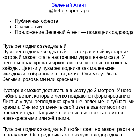
Зеленый Агент
@help_super_app
Публичная оферта
О компании
Приложение Зеленый Агент — помощник садовода
Пузыреплодник звездчатый
Пузыреплодник звёздчатый — это красивый кустарник,
который может стать настоящим украшением сада. У
него пышная крона и яркие листья, которые похожи на
звёзды. Цветки у пузыреплодника как маленькие
звёздочки, собранные в соцветия. Они могут быть
белыми, розовыми или красными.
Кустарник может достигать в высоту до 2 метров. У него
гибкие ветви, которые легко поддаются формированию.
Листья у пузыреплодника крупные, зелёные, с зубчатыми
краями. Они могут менять свой цвет в зависимости от
времени года. Например, осенью листья становятся
ярко-красными или жёлтыми.
Пузыреплодник звёздчатый любит свет, но может расти и
в полутени. Он предпочитает рыхлую, плодородную