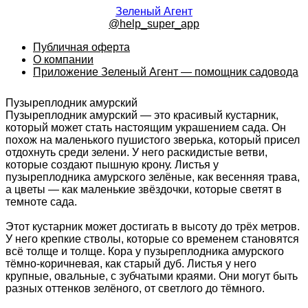
Зеленый Агент
@help_super_app
Публичная оферта
О компании
Приложение Зеленый Агент — помощник садовода
Пузыреплодник амурский
Пузыреплодник амурский — это красивый кустарник,
который может стать настоящим украшением сада. Он
похож на маленького пушистого зверька, который присел
отдохнуть среди зелени. У него раскидистые ветви,
которые создают пышную крону. Листья у
пузыреплодника амурского зелёные, как весенняя трава,
а цветы — как маленькие звёздочки, которые светят в
темноте сада.
Этот кустарник может достигать в высоту до трёх метров.
У него крепкие стволы, которые со временем становятся
всё толще и толще. Кора у пузыреплодника амурского
тёмно-коричневая, как старый дуб. Листья у него
крупные, овальные, с зубчатыми краями. Они могут быть
разных оттенков зелёного, от светлого до тёмного.