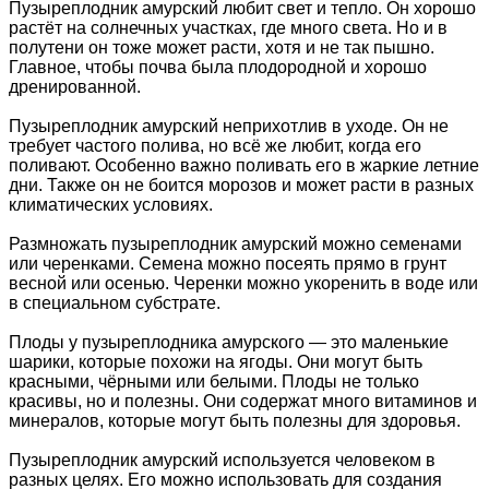
Пузыреплодник амурский любит свет и тепло. Он хорошо
растёт на солнечных участках, где много света. Но и в
полутени он тоже может расти, хотя и не так пышно.
Главное, чтобы почва была плодородной и хорошо
дренированной.
Пузыреплодник амурский неприхотлив в уходе. Он не
требует частого полива, но всё же любит, когда его
поливают. Особенно важно поливать его в жаркие летние
дни. Также он не боится морозов и может расти в разных
климатических условиях.
Размножать пузыреплодник амурский можно семенами
или черенками. Семена можно посеять прямо в грунт
весной или осенью. Черенки можно укоренить в воде или
в специальном субстрате.
Плоды у пузыреплодника амурского — это маленькие
шарики, которые похожи на ягоды. Они могут быть
красными, чёрными или белыми. Плоды не только
красивы, но и полезны. Они содержат много витаминов и
минералов, которые могут быть полезны для здоровья.
Пузыреплодник амурский используется человеком в
разных целях. Его можно использовать для создания