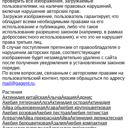
проверить все изображения, загружаемые
пользователями, на наличие правовых нарушений,
включая нарушение авторских прав.
Загружая изображение, пользователь гарантирует, что
обладает всеми необходимыми правами на его
использование и публикацию, либо что такое
использование разрешено законом (например, в рамках
добросовестного использования), и что это не нарушает
права третьих лиц.
В случае поступления претензии от правообладателя о
нарушении авторских прав, соответствующее
изображение будет незамедлительно удалено с сайта
после получения уведомления в установленном законом
порядке.
По всем вопросам, связанным с авторскими правами на
пользовательский контент, просим обращаться по адресу
mail@gagent.ru
.
Растения
Актинидия китайская
Алыча
Акация
Адонис
Акебия пятерная
Алоэ
Актинидия острая
Актинидия
Айва обыкновенная
Агава
Акебия крупноцветковая
Акебия розовая
Акебия пестрая
Акебия пятнистая
Агератум
Айва прекрасная
Айва
Актинидия деликатесная
Акебия белоцветковая
Азалия
Акебия компактная