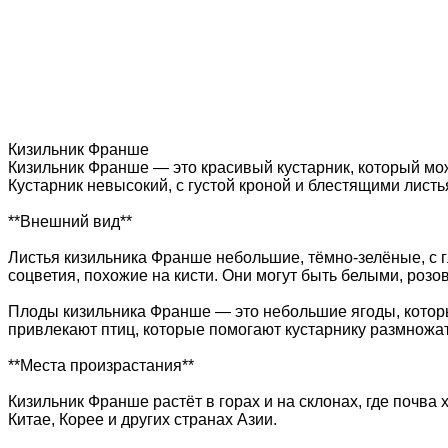
Кизильник Франше
Кизильник Франше — это красивый кустарник, который мо
Кустарник невысокий, с густой кроной и блестящими листь
**Внешний вид**
Листья кизильника Франше небольшие, тёмно-зелёные, с г
соцветия, похожие на кисти. Они могут быть белыми, роз
Плоды кизильника Франше — это небольшие ягоды, которы
привлекают птиц, которые помогают кустарнику размножат
**Места произрастания**
Кизильник Франше растёт в горах и на склонах, где почва
Китае, Корее и других странах Азии.