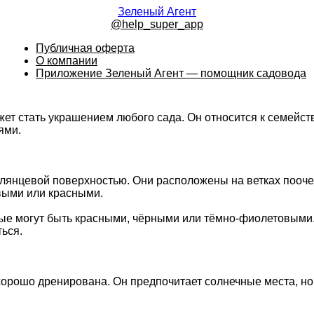
Зеленый Агент
@help_super_app
Публичная оферта
О компании
Приложение Зеленый Агент — помощник садовода
жет стать украшением любого сада. Он относится к семейс
ями.
лянцевой поверхностью. Они расположены на ветках пооче
овыми или красными.
е могут быть красными, чёрными или тёмно-фиолетовыми. 
ься.
 хорошо дренирована. Он предпочитает солнечные места, но 