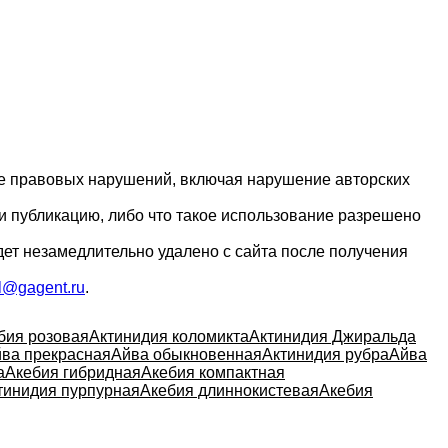
ие правовых нарушений, включая нарушение авторских
и публикацию, либо что такое использование разрешено
дет незамедлительно удалено с сайта после получения
l@gagent.ru
.
бия розовая
Актинидия коломикта
Актинидия Джиральда
ва прекрасная
Айва обыкновенная
Актинидия рубра
Айва
а
Акебия гибридная
Акебия компактная
тинидия пурпурная
Акебия длиннокистевая
Акебия