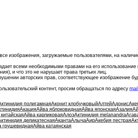
 все изображения, загружаемые пользователями, на налич
ладает всеми необходимыми правами на его использование 
ия), и что это не нарушает права третьих лиц.
арушении авторских прав, соответствующее изображение бу
ользовательский контент, просим обращаться по адресу
mai
Актинидия полигамная
Аконит клобучковый
Алтей
Адонис
Аке
ктинидия
Акация
Айва яблоковидная
Айва японская
Азалия
Ай
 китайская
Айва карликовая
Алоэ
Актинидия melanandra
Агав
Актинидия деликатесная
Аканта
Алыча
Аир
Акебия пестрая
Ак
а грушевидная
Айва катаянская