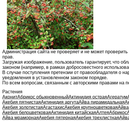
Администрация сайта не проверяет и не может проверить
прав.
Загружая изображение, пользователь гарантирует, что об
законом (например, в рамках добросовестного использован
В случае поступления претензии от правообладателя о н
уведомления в установленном законом порядке.
По всем вопросам, связанным с авторскими правами на п
Растения
Аконит
Абрикос обыкновенный
Актинидия острая
Агератум
Акебия пятнистая
Актинидия аргута
Айва пирамидальная
А
Акебия золотистая
Агастахис
Акебия крупноцветковая
Айва
Акебия белоцветковая
Актинидия китайская
Алтея
Абрикос
Айва мраморная
Акебия пятерная
Акебия трехлистная
Айв