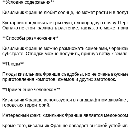
**Условия содержания**
Кизильник Франше любит солнце, но может расти и в полут
Кустарник предпочитает рыхлую, плодородную почву. Пере
Однако не стоит заливать растение, так как это может при
**Способы размножения**
Кизильник Франше можно размножать семенами, черенками
субстрате. Отводки можно получить, пригнув ветку к земле
**Плоды**
Плоды кизильника Франше съедобны, но не очень вкусные
приготовления компотов, джемов и других заготовок.
**Применение человеком**
Кизильник Франше используется в ландшафтном дизайне д
городских территорий.
Интересный факт: кизильник Франше является медоносом,
Кроме того, кизильник Франше обладает высокой устойчив