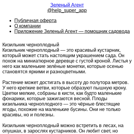
Зеленый Агент
@help_super_app
Публичная оферта
О компании
Приложение Зеленый Агент — помощник садовода
Кизильник черноплодный
Кизильник черноплодный — это красивый кустарник,
который может стать настоящим украшением сада. Он
похож на миниатюрное деревце с густой кроной. Листья у
него как маленькие зелёные монетки, которые осенью
становятся яркими и разноцветными.
Растение может достигать в высоту до полутора метров.
У него крепкие ветви, которые образуют пышную крону.
Цветки мелкие, собраны в кисти, как будто маленькие
фонарики, которые зажигаются весной. Плоды
кизильника черноплодного — это чёрные блестящие
ягоды, похожие на маленькие бусины. Они не только
красивы, но и полезны.
Кизильник черноплодный можно встретить в лесах, на
опушках, в зарослях кустарников. Он любит свет, но