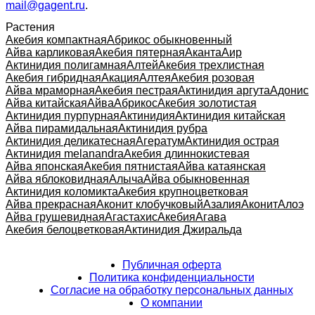
mail@gagent.ru
.
Растения
Акебия компактная
Абрикос обыкновенный
Айва карликовая
Акебия пятерная
Аканта
Аир
Актинидия полигамная
Алтей
Акебия трехлистная
Акебия гибридная
Акация
Алтея
Акебия розовая
Айва мраморная
Акебия пестрая
Актинидия аргута
Адонис
Айва китайская
Айва
Абрикос
Акебия золотистая
Актинидия пурпурная
Актинидия
Актинидия китайская
Айва пирамидальная
Актинидия рубра
Актинидия деликатесная
Агератум
Актинидия острая
Актинидия melanandra
Акебия длиннокистевая
Айва японская
Акебия пятнистая
Айва катаянская
Айва яблоковидная
Алыча
Айва обыкновенная
Актинидия коломикта
Акебия крупноцветковая
Айва прекрасная
Аконит клобучковый
Азалия
Аконит
Алоэ
Айва грушевидная
Агастахис
Акебия
Агава
Акебия белоцветковая
Актинидия Джиральда
Публичная оферта
Политика конфиденциальности
Согласие на обработку персональных данных
О компании