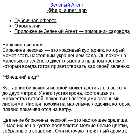
Зеленый Агент
@help_super_app
Публичная оферта
О компании
Приложение Зеленый Агент — помощник садовода
Бирючина иезская
Бирючина иезская — это красивый кустарник, который
может стать настоящим украшением сада. Он похож на
маленького зелёного джентльмена в пышном костюме,
который всегда готов приветствовать вас своей зеленью.
**Внешний вид**
Кустарник бирючины иезской может достигать в высоту
до двух метров. У него густая крона, состоящая из
множества ветвей, покрытых блестящими зелёными
листьями. Листья похожи на маленькие лодочки, которые
плавно покачиваются на ветру.
Цветение бирючины иезской — это настоящее зрелище.
В мае-июне на кустах появляются мелкие белые цветки,
собранные в соцветия. Они источают приятный аромат,