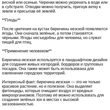
весной или осенью. Черенки можно укоренить в воде или
в субстрате. Отводки можно получить, пригнув ветку к
земле и присыпав её землёй.
**Плоды**
После цветения на кустах бирючины иезской появляются
ягоды. Они сначала зелёные, а потом становятся
чёрными. Ягоды несъедобны для человека, но служат
пищей для птиц.
**Применение человеком**
Бирючина иезская используется в ландшафтном дизайне
для создания живых изгородей, бордюров и групповых
посадок. Она также может быть использована для
озеленения городских территорий.
Интересный факт: бирючина иезская — это не только
красивое растение, но и полезное. Она выделяет
фитонциды, которые очищают воздух от вредных
микроорганизмов. Поэтому её можно использовать для
создания зелёных зон в местах с высокой
загазованностью.