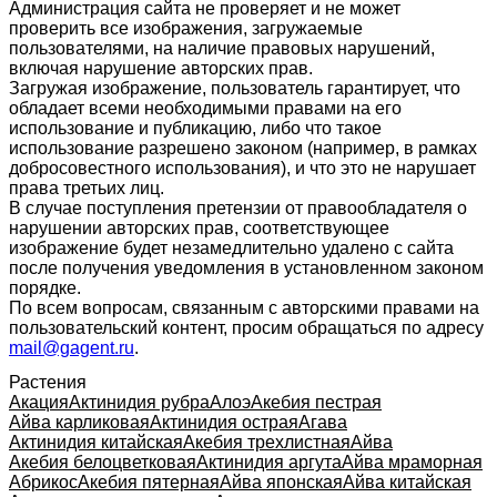
Администрация сайта не проверяет и не может
проверить все изображения, загружаемые
пользователями, на наличие правовых нарушений,
включая нарушение авторских прав.
Загружая изображение, пользователь гарантирует, что
обладает всеми необходимыми правами на его
использование и публикацию, либо что такое
использование разрешено законом (например, в рамках
добросовестного использования), и что это не нарушает
права третьих лиц.
В случае поступления претензии от правообладателя о
нарушении авторских прав, соответствующее
изображение будет незамедлительно удалено с сайта
после получения уведомления в установленном законом
порядке.
По всем вопросам, связанным с авторскими правами на
пользовательский контент, просим обращаться по адресу
mail@gagent.ru
.
Растения
Акация
Актинидия рубра
Алоэ
Акебия пестрая
Айва карликовая
Актинидия острая
Агава
Актинидия китайская
Акебия трехлистная
Айва
Акебия белоцветковая
Актинидия аргута
Айва мраморная
Абрикос
Акебия пятерная
Айва японская
Айва китайская