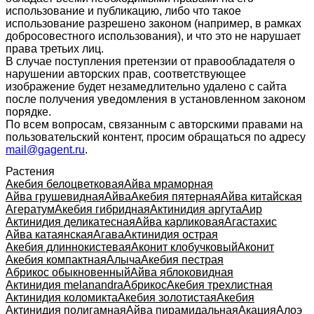
использование и публикацию, либо что такое
использование разрешено законом (например, в рамках
добросовестного использования), и что это не нарушает
права третьих лиц.
В случае поступления претензии от правообладателя о
нарушении авторских прав, соответствующее
изображение будет незамедлительно удалено с сайта
после получения уведомления в установленном законом
порядке.
По всем вопросам, связанным с авторскими правами на
пользовательский контент, просим обращаться по адресу
mail@gagent.ru
.
Растения
Акебия белоцветковая
Айва мраморная
Айва грушевидная
Айва
Акебия пятерная
Айва китайская
Агератум
Акебия гибридная
Актинидия аргута
Аир
Актинидия деликатесная
Айва карликовая
Агастахис
Айва катаянская
Агава
Актинидия острая
Акебия длиннокистевая
Аконит клобучковый
Аконит
Акебия компактная
Алыча
Акебия пестрая
Абрикос обыкновенный
Айва яблоковидная
Актинидия melanandra
Абрикос
Акебия трехлистная
Актинидия коломикта
Акебия золотистая
Акебия
Актинидия полигамная
Айва пирамидальная
Акация
Алоэ