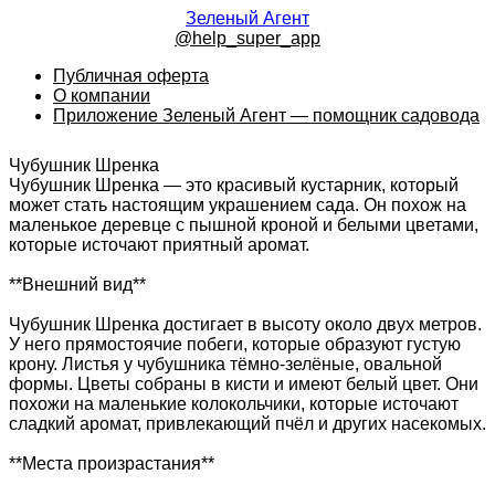
Зеленый Агент
@help_super_app
Публичная оферта
О компании
Приложение Зеленый Агент — помощник садовода
Чубушник Шренка
Чубушник Шренка — это красивый кустарник, который
может стать настоящим украшением сада. Он похож на
маленькое деревце с пышной кроной и белыми цветами,
которые источают приятный аромат.
**Внешний вид**
Чубушник Шренка достигает в высоту около двух метров.
У него прямостоячие побеги, которые образуют густую
крону. Листья у чубушника тёмно-зелёные, овальной
формы. Цветы собраны в кисти и имеют белый цвет. Они
похожи на маленькие колокольчики, которые источают
сладкий аромат, привлекающий пчёл и других насекомых.
**Места произрастания**