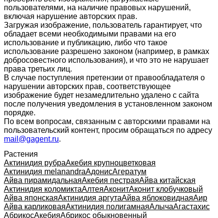
пользователями, на наличие правовых нарушений,
включая нарушение авторских прав.
Загружая изображение, пользователь гарантирует, что
обладает всеми необходимыми правами на его
использование и публикацию, либо что такое
использование разрешено законом (например, в рамках
добросовестного использования), и что это не нарушает
права третьих лиц.
В случае поступления претензии от правообладателя о
нарушении авторских прав, соответствующее
изображение будет незамедлительно удалено с сайта
после получения уведомления в установленном законом
порядке.
По всем вопросам, связанным с авторскими правами на
пользовательский контент, просим обращаться по адресу
mail@gagent.ru
.
Растения
Актинидия рубра
Акебия крупноцветковая
Актинидия melanandra
Адонис
Агератум
Айва пирамидальная
Акебия пестрая
Айва китайская
Актинидия коломикта
Алтея
Аконит
Аконит клобучковый
Айва японская
Актинидия аргута
Айва яблоковидная
Аир
Айва карликовая
Актинидия полигамная
Алыча
Агастахис
Абрикос
Акебия
Абрикос обыкновенный