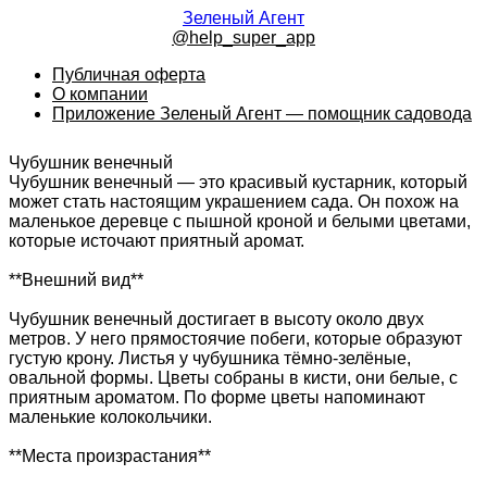
Зеленый Агент
@help_super_app
Публичная оферта
О компании
Приложение Зеленый Агент — помощник садовода
Чубушник венечный
Чубушник венечный — это красивый кустарник, который
может стать настоящим украшением сада. Он похож на
маленькое деревце с пышной кроной и белыми цветами,
которые источают приятный аромат.
**Внешний вид**
Чубушник венечный достигает в высоту около двух
метров. У него прямостоячие побеги, которые образуют
густую крону. Листья у чубушника тёмно-зелёные,
овальной формы. Цветы собраны в кисти, они белые, с
приятным ароматом. По форме цветы напоминают
маленькие колокольчики.
**Места произрастания**