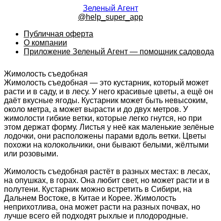
Зеленый Агент
@help_super_app
Публичная оферта
О компании
Приложение Зеленый Агент — помощник садовода
Жимолость съедобная
Жимолость съедобная — это кустарник, который может
расти и в саду, и в лесу. У него красивые цветы, а ещё он
даёт вкусные ягоды. Кустарник может быть невысоким,
около метра, а может вырасти и до двух метров. У
жимолости гибкие ветки, которые легко гнутся, но при
этом держат форму. Листья у неё как маленькие зелёные
лодочки, они расположены парами вдоль ветки. Цветы
похожи на колокольчики, они бывают белыми, жёлтыми
или розовыми.
Жимолость съедобная растёт в разных местах: в лесах,
на опушках, в горах. Она любит свет, но может расти и в
полутени. Кустарник можно встретить в Сибири, на
Дальнем Востоке, в Китае и Корее. Жимолость
неприхотлива, она может расти на разных почвах, но
лучше всего ей подходят рыхлые и плодородные.