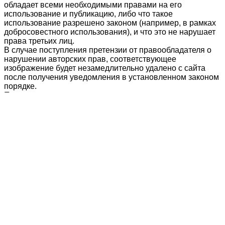
обладает всеми необходимыми правами на его
использование и публикацию, либо что такое
использование разрешено законом (например, в рамках
добросовестного использования), и что это не нарушает
права третьих лиц.
В случае поступления претензии от правообладателя о
нарушении авторских прав, соответствующее
изображение будет незамедлительно удалено с сайта
после получения уведомления в установленном законом
порядке.
По всем вопросам, связанным с авторскими правами на
пользовательский контент, просим обращаться по адресу
mail@gagent.ru
.
Растения
Айва карликовая
Аир
Айва мраморная
Акебия белоцветковая
Акебия пятнистая
Актинидия melanandra
Акебия пятерная
Айва обыкновенная
Акебия компактная
Айва пирамидальная
Акация
Актинидия
Акебия гибридная
Алтей
Актинидия аргута
Айва грушевидная
Абрикос обыкновенный
Актинидия пурпурная
Айва катаянская
Аконит
Айва китайская
Алоэ
Актинидия полигамная
Айва прекрасная
Актинидия деликатесная
Акебия трехлистная
Акебия