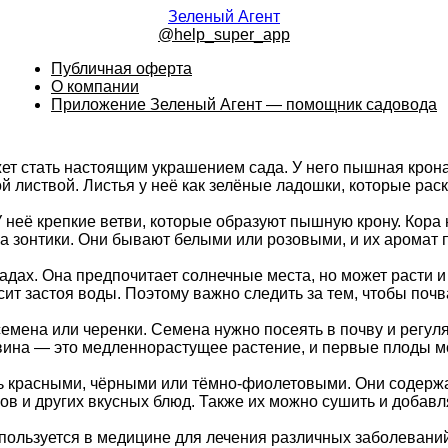
Зеленый Агент
@help_super_app
Публичная оферта
О компании
Приложение Зеленый Агент — помощник садовода
жет стать настоящим украшением сада. У него пышная крон
й листвой. Листья у неё как зелёные ладошки, которые рас
У неё крепкие ветви, которые образуют пышную крону. Кора 
а зонтики. Они бывают белыми или розовыми, и их аромат п
 садах. Она предпочитает солнечные места, но может расти 
сит застоя воды. Поэтому важно следить за тем, чтобы по
емена или черенки. Семена нужно посеять в почву и регуля
вина — это медленнорастущее растение, и первые плоды мог
ть красными, чёрными или тёмно-фиолетовыми. Они содерж
в и других вкусных блюд. Также их можно сушить и добавля
используется в медицине для лечения различных заболевани