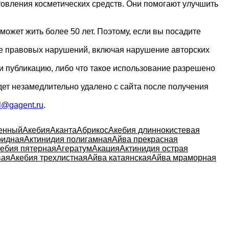
товления косметических средств. Они помогают улучшить
может жить более 50 лет. Поэтому, если вы посадите
ие правовых нарушений, включая нарушение авторских
и публикацию, либо что такое использование разрешено
дет незамедлительно удалено с сайта после получения
l@gagent.ru
.
енный
Акебия
Аканта
Абрикос
Акебия длиннокистевая
ридная
Актинидия полигамная
Айва прекрасная
ебия пятерная
Агератум
Акация
Актинидия острая
вая
Акебия трехлистная
Айва катаянская
Айва мраморная