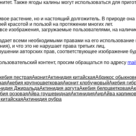
нитет. Также ягоды калины могут использоваться для приго
вое растение, но и настоящий долгожитель. В природе она 
оей красотой и пользой на протяжении многих лет.
 все изображения, загружаемые пользователями, на налич
ладает всеми необходимыми правами на его использование 
ия), и что это не нарушает права третьих лиц.
арушении авторских прав, соответствующее изображение бу
ользовательский контент, просим обращаться по адресу
mai
кебия пестрая
Аконит
Актинидия китайская
Абрикос обыкнов
ная
Акебия крупноцветковая
Аконит клобучковый
Акебия гиб
нидия Джиральда
Актинидия аргута
Акебия белоцветковая
Ак
бия розовая
Айва грушевидная
Актинидия
Аир
Айва карлико
 китайская
Актинидия рубра