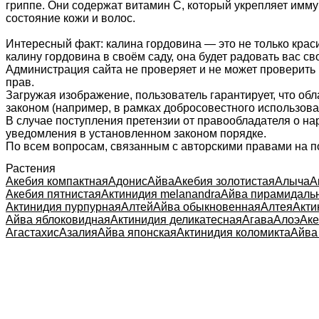
гриппе. Они содержат витамин C, который укрепляет имму
состояние кожи и волос.
Интересный факт: калина гордовина — это не только краси
калину гордовина в своём саду, она будет радовать вас св
Администрация сайта не проверяет и не может проверить
прав.
Загружая изображение, пользователь гарантирует, что об
законом (например, в рамках добросовестного использован
В случае поступления претензии от правообладателя о н
уведомления в установленном законом порядке.
По всем вопросам, связанным с авторскими правами на п
Растения
Акебия компактная
Адонис
Айва
Акебия золотистая
Алыча
А
Акебия пятнистая
Актинидия melanandra
Айва пирамидаль
Актинидия пурпурная
Алтей
Айва обыкновенная
Алтея
Акти
Айва яблоковидная
Актинидия деликатесная
Агава
Алоэ
Аке
Агастахис
Азалия
Айва японская
Актинидия коломикта
Айва