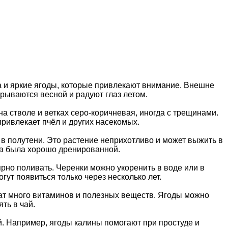
а и яркие ягоды, которые привлекают внимание. Внешне
крываются весной и радуют глаз летом.
на стволе и ветках серо-коричневая, иногда с трещинами.
ривлекает пчёл и других насекомых.
и в полутени. Это растение неприхотливо и может выжить в
чва была хорошо дренированной.
рно поливать. Черенки можно укоренить в воде или в
ут появиться только через несколько лет.
ат много витаминов и полезных веществ. Ягоды можно
ть в чай.
й. Например, ягоды калины помогают при простуде и