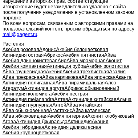
нарушении авторских прав, соответствующее
изображение будет незамедлительно удалено с сайта
после получения уведомления в установленном законом
порядке.
По всем вопросам, связанным с авторскими правами на
пользовательский контент, просим обращаться по адресу
mail@gagent.ru
.
Растения
Акебия розовая
Адонис
Акебия белоцветковая
Актинидия острая
Абрикос
Акебия пятнистая
Айва
Акебия длиннокистевая
Аир
Айва мраморная
Аконит
Акебия компактная
Актинидия рубра
Акебия золотистая
Айва грушевидная
Акебия
Акебия трехлистная
Азалия
Айва прекрасная
Айва карликовая
Айва японская
Аканта
Актинидия полигамная
Айва пирамидальная
Алоэ
Агератум
Актинидия аргута
Абрикос обыкновенный
Актинидия коломикта
Акебия пестрая
Актинидия melanandra
Алтея
Актинидия китайская
Алыча
Актинидия пурпурная
Алтей
Айва китайская
Айва обыкновенная
Агастахис
Айва катаянская
Айва яблоковидная
Акебия пятерная
Аконит клобучковый
Агава
Актинидия Джиральда
Актинидия
Акация
Акебия гибридная
Актинидия деликатесная
Акебия крупноцветковая