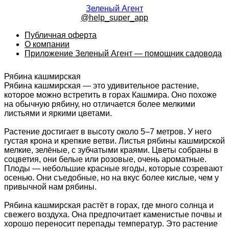
Зеленый Агент
@help_super_app
Публичная оферта
О компании
Приложение Зеленый Агент — помощник садовода
Рябина кашмирская
Рябина кашмирская — это удивительное растение,
которое можно встретить в горах Кашмира. Оно похоже
на обычную рябину, но отличается более мелкими
листьями и яркими цветами.
Растение достигает в высоту около 5–7 метров. У него
густая крона и крепкие ветви. Листья рябины кашмирской
мелкие, зелёные, с зубчатыми краями. Цветы собраны в
соцветия, они белые или розовые, очень ароматные.
Плоды — небольшие красные ягоды, которые созревают
осенью. Они съедобные, но на вкус более кислые, чем у
привычной нам рябины.
Рябина кашмирская растёт в горах, где много солнца и
свежего воздуха. Она предпочитает каменистые почвы и
хорошо переносит перепады температур. Это растение