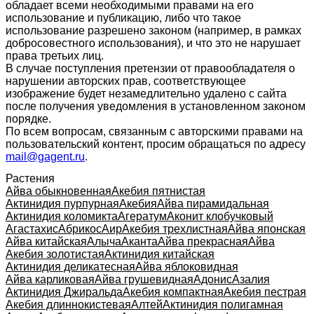
обладает всеми необходимыми правами на его
использование и публикацию, либо что такое
использование разрешено законом (например, в рамках
добросовестного использования), и что это не нарушает
права третьих лиц.
В случае поступления претензии от правообладателя о
нарушении авторских прав, соответствующее
изображение будет незамедлительно удалено с сайта
после получения уведомления в установленном законом
порядке.
По всем вопросам, связанным с авторскими правами на
пользовательский контент, просим обращаться по адресу
mail@gagent.ru
.
Растения
Айва обыкновенная
Акебия пятнистая
Актинидия пурпурная
Акебия
Айва пирамидальная
Актинидия коломикта
Агератум
Аконит клобучковый
Агастахис
Абрикос
Аир
Акебия трехлистная
Айва японская
Айва китайская
Алыча
Аканта
Айва прекрасная
Айва
Акебия золотистая
Актинидия китайская
Актинидия деликатесная
Айва яблоковидная
Айва карликовая
Айва грушевидная
Адонис
Азалия
Актинидия Джиральда
Акебия компактная
Акебия пестрая
Акебия длиннокистевая
Алтей
Актинидия полигамная