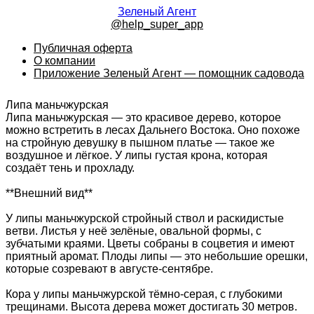
Зеленый Агент
@help_super_app
Публичная оферта
О компании
Приложение Зеленый Агент — помощник садовода
Липа маньчжурская
Липа маньчжурская — это красивое дерево, которое
можно встретить в лесах Дальнего Востока. Оно похоже
на стройную девушку в пышном платье — такое же
воздушное и лёгкое. У липы густая крона, которая
создаёт тень и прохладу.
**Внешний вид**
У липы маньчжурской стройный ствол и раскидистые
ветви. Листья у неё зелёные, овальной формы, с
зубчатыми краями. Цветы собраны в соцветия и имеют
приятный аромат. Плоды липы — это небольшие орешки,
которые созревают в августе-сентябре.
Кора у липы маньчжурской тёмно-серая, с глубокими
трещинами. Высота дерева может достигать 30 метров.