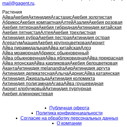
mail@gagent.ru
.
Растения
Айва
Акебия
Актинидия
Агастахис
Акебия золотистая
Абрикос
Акебия компактная
Алтей
Азалия
Акебия розовая
Акебия пятерная
Акебия гибридная
Актинидия китайская
Акебия пятнистая
Алтея
Акебия трехлистная
Актинидия рубра
Акебия пестрая
Актинидия острая
Агератум
Акация
Акебия крупноцветковая
Аконит
Айва пирамидальная
Айва китайская
Алоэ
Айва мраморная
Абрикос обыкновенный
Айва обыкновенная
Айва яблоковидная
Айва прекрасная
Айва японская
Айва карликовая
Акебия белоцветковая
Аканта
Актинидия melanandra
Аир
Актинидия аргута
Актинидия деликатесная
Алыча
Адонис
Айва катаянская
Актинидия Джиральда
Актинидия коломикта
Актинидия полигамная
Агава
Айва грушевидная
Аконит клобучковый
Актинидия пурпурная
Акебия длиннокистевая
Публичная оферта
Политика конфиденциальности
Согласие на обработку персональных данных
О компании