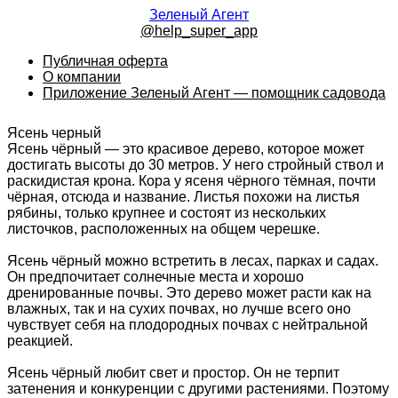
Зеленый Агент
@help_super_app
Публичная оферта
О компании
Приложение Зеленый Агент — помощник садовода
Ясень черный
Ясень чёрный — это красивое дерево, которое может
достигать высоты до 30 метров. У него стройный ствол и
раскидистая крона. Кора у ясеня чёрного тёмная, почти
чёрная, отсюда и название. Листья похожи на листья
рябины, только крупнее и состоят из нескольких
листочков, расположенных на общем черешке.
Ясень чёрный можно встретить в лесах, парках и садах.
Он предпочитает солнечные места и хорошо
дренированные почвы. Это дерево может расти как на
влажных, так и на сухих почвах, но лучше всего оно
чувствует себя на плодородных почвах с нейтральной
реакцией.
Ясень чёрный любит свет и простор. Он не терпит
затенения и конкуренции с другими растениями. Поэтому