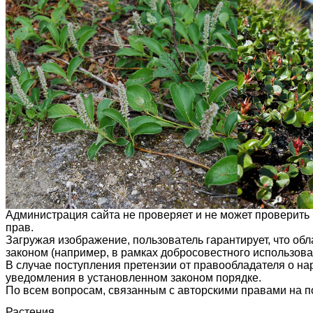
Администрация сайта не проверяет и не может проверить
прав.
Загружая изображение, пользователь гарантирует, что об
законом (например, в рамках добросовестного использован
В случае поступления претензии от правообладателя о н
уведомления в установленном законом порядке.
По всем вопросам, связанным с авторскими правами на п
Растения