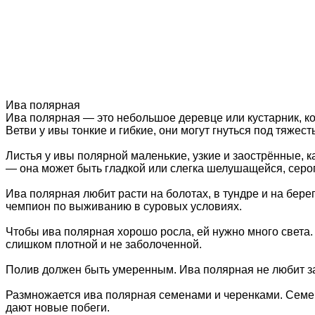
Ива полярная
Ива полярная — это небольшое деревце или кустарник, ко
Ветви у ивы тонкие и гибкие, они могут гнуться под тяжест
Листья у ивы полярной маленькие, узкие и заострённые, к
— она может быть гладкой или слегка шелушащейся, серог
Ива полярная любит расти на болотах, в тундре и на бер
чемпион по выживанию в суровых условиях.
Чтобы ива полярная хорошо росла, ей нужно много света. 
слишком плотной и не заболоченной.
Полив должен быть умеренным. Ива полярная не любит зас
Размножается ива полярная семенами и черенками. Семена
дают новые побеги.