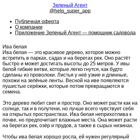
Зеленый Агент
@help_super_app
Публичная оферта
О компании
Приложение Зеленый Агент — помощник садовода
Ива белая
Ива белая — это красивое дерево, которое можно
встретить в парках, садах и на берегах рек. Оно растёт
быстро и может достигать высоты до 25 метров. У ивы
белой гибкие ветви, которые легко гнутся, как будто
сделаны из проволоки. Листья у неё узкие и длинные,
похожи на зелёные ленты. Весной на иве появляются
пушистые серёжки, которые потом превращаются в
семена.
Это дерево любит свет и простор. Оно может расти как на
солнце, так и в полутени, но лучше всего чувствует себя
на открытых пространствах. Ива белая неприхотлива к
почве, но предпочитает влажные места. Она может расти
на берегах рек, озёр и прудов, а также в сырых низинах.
Чтобы ива белая хорошо росла, ей нужен регулярный