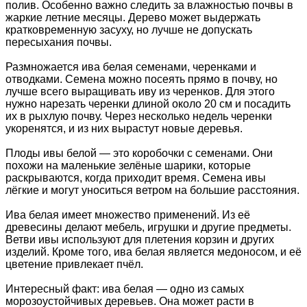
полив. Особенно важно следить за влажностью почвы в
жаркие летние месяцы. Дерево может выдержать
кратковременную засуху, но лучше не допускать
пересыхания почвы.
Размножается ива белая семенами, черенками и
отводками. Семена можно посеять прямо в почву, но
лучше всего выращивать иву из черенков. Для этого
нужно нарезать черенки длиной около 20 см и посадить
их в рыхлую почву. Через несколько недель черенки
укоренятся, и из них вырастут новые деревья.
Плоды ивы белой — это коробочки с семенами. Они
похожи на маленькие зелёные шарики, которые
раскрываются, когда приходит время. Семена ивы
лёгкие и могут уноситься ветром на большие расстояния.
Ива белая имеет множество применений. Из её
древесины делают мебель, игрушки и другие предметы.
Ветви ивы используют для плетения корзин и других
изделий. Кроме того, ива белая является медоносом, и её
цветение привлекает пчёл.
Интересный факт: ива белая — одно из самых
морозоустойчивых деревьев. Она может расти в