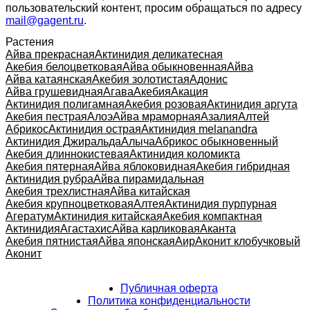
пользовательский контент, просим обращаться по адресу
mail@gagent.ru
.
Растения
Айва прекрасная
Актинидия деликатесная
Акебия белоцветковая
Айва обыкновенная
Айва
Айва катаянская
Акебия золотистая
Адонис
Айва грушевидная
Агава
Акебия
Акация
Актинидия полигамная
Акебия розовая
Актинидия аргута
Акебия пестрая
Алоэ
Айва мраморная
Азалия
Алтей
Абрикос
Актинидия острая
Актинидия melanandra
Актинидия Джиральда
Алыча
Абрикос обыкновенный
Акебия длиннокистевая
Актинидия коломикта
Акебия пятерная
Айва яблоковидная
Акебия гибридная
Актинидия рубра
Айва пирамидальная
Акебия трехлистная
Айва китайская
Акебия крупноцветковая
Алтея
Актинидия пурпурная
Агератум
Актинидия китайская
Акебия компактная
Актинидия
Агастахис
Айва карликовая
Аканта
Акебия пятнистая
Айва японская
Аир
Аконит клобучковый
Аконит
Публичная оферта
Политика конфиденциальности