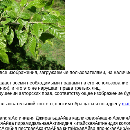
 все изображения, загружаемые пользователями, на налич
ладает всеми необходимыми правами на его использование 
ия), и что это не нарушает права третьих лиц.
арушении авторских прав, соответствующее изображение бу
ользовательский контент, просим обращаться по адресу
mai
andra
Актинидия Джиральда
Айва карликовая
Акация
Азалия
ия
Айва пирамидальная
Актинидия китайская
Актинидия коло
с
Акебия пестрая
Аканта
Айва китайская
Айва японская
Аир
Ак