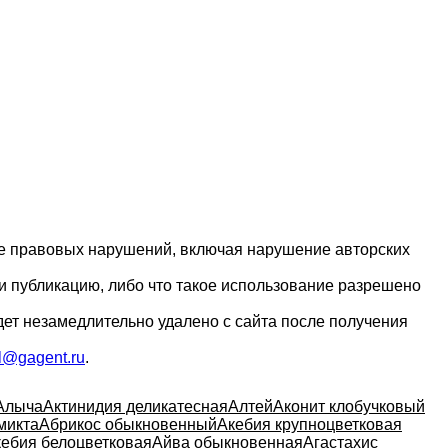
ие правовых нарушений, включая нарушение авторских
и публикацию, либо что такое использование разрешено
дет незамедлительно удалено с сайта после получения
l@gagent.ru
.
Алыча
Актинидия деликатесная
Алтей
Аконит клобучковый
микта
Абрикос обыкновенный
Акебия крупноцветковая
ебия белоцветковая
Айва обыкновенная
Агастахис