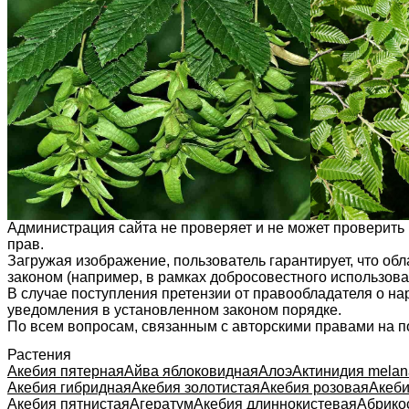
Администрация сайта не проверяет и не может проверить
прав.
Загружая изображение, пользователь гарантирует, что об
законом (например, в рамках добросовестного использован
В случае поступления претензии от правообладателя о н
уведомления в установленном законом порядке.
По всем вопросам, связанным с авторскими правами на п
Растения
Акебия пятерная
Айва яблоковидная
Алоэ
Актинидия melan
Акебия гибридная
Акебия золотистая
Акебия розовая
Акеб
Акебия пятнистая
Агератум
Акебия длиннокистевая
Абрико