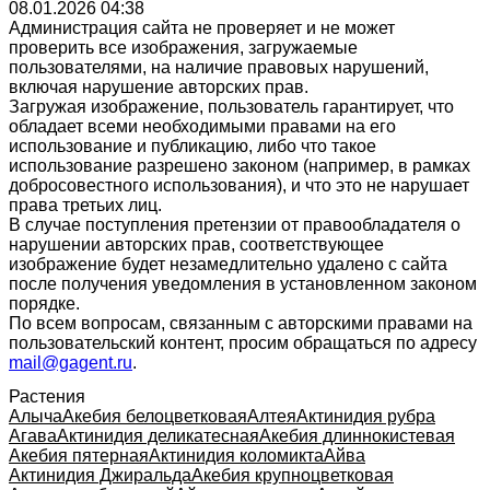
08.01.2026 04:38
Администрация сайта не проверяет и не может
проверить все изображения, загружаемые
пользователями, на наличие правовых нарушений,
включая нарушение авторских прав.
Загружая изображение, пользователь гарантирует, что
обладает всеми необходимыми правами на его
использование и публикацию, либо что такое
использование разрешено законом (например, в рамках
добросовестного использования), и что это не нарушает
права третьих лиц.
В случае поступления претензии от правообладателя о
нарушении авторских прав, соответствующее
изображение будет незамедлительно удалено с сайта
после получения уведомления в установленном законом
порядке.
По всем вопросам, связанным с авторскими правами на
пользовательский контент, просим обращаться по адресу
mail@gagent.ru
.
Растения
Алыча
Акебия белоцветковая
Алтея
Актинидия рубра
Агава
Актинидия деликатесная
Акебия длиннокистевая
Акебия пятерная
Актинидия коломикта
Айва
Актинидия Джиральда
Акебия крупноцветковая