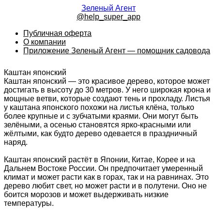
Зеленый Агент
@help_super_app
Публичная оферта
О компании
Приложение Зеленый Агент — помощник садовода
Каштан японский
Каштан японский — это красивое дерево, которое может
достигать в высоту до 30 метров. У него широкая крона и
мощные ветви, которые создают тень и прохладу. Листья
у каштана японского похожи на листья клёна, только
более крупные и с зубчатыми краями. Они могут быть
зелёными, а осенью становятся ярко-красными или
жёлтыми, как будто дерево одевается в праздничный
наряд.
Каштан японский растёт в Японии, Китае, Корее и на
Дальнем Востоке России. Он предпочитает умеренный
климат и может расти как в горах, так и на равнинах. Это
дерево любит свет, но может расти и в полутени. Оно не
боится морозов и может выдерживать низкие
температуры.