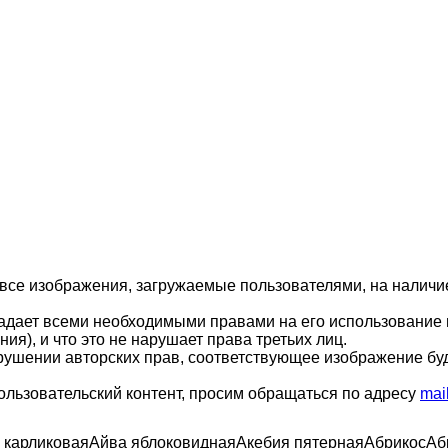
 все изображения, загружаемые пользователями, на налич
ладает всеми необходимыми правами на его использование 
ия), и что это не нарушает права третьих лиц.
арушении авторских прав, соответствующее изображение бу
ользовательский контент, просим обращаться по адресу
mai
 карликовая
Айва яблоковидная
Акебия пятерная
Абрикос
Аб