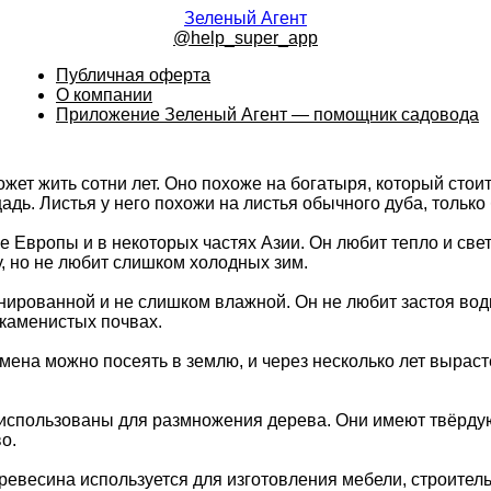
Зеленый Агент
@help_super_app
Публичная оферта
О компании
Приложение Зеленый Агент — помощник садовода
жет жить сотни лет. Оно похоже на богатыря, который стоит
дь. Листья у него похожи на листья обычного дуба, только 
Европы и в некоторых частях Азии. Он любит тепло и свет,
у, но не любит слишком холодных зим.
ированной и не слишком влажной. Он не любит застоя воды
 каменистых почвах.
на можно посеять в землю, и через несколько лет вырасте
 использованы для размножения дерева. Они имеют твёрду
о.
ревесина используется для изготовления мебели, строител