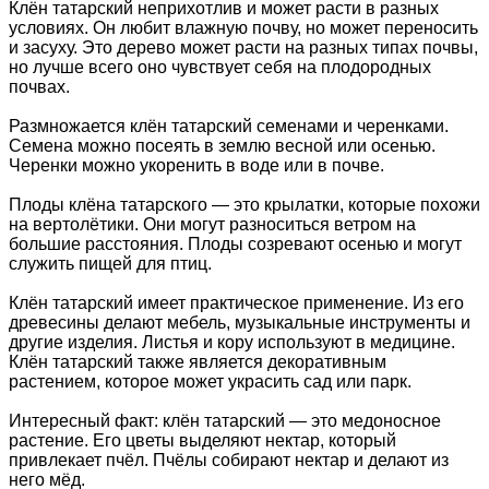
Клён татарский неприхотлив и может расти в разных
условиях. Он любит влажную почву, но может переносить
и засуху. Это дерево может расти на разных типах почвы,
но лучше всего оно чувствует себя на плодородных
почвах.
Размножается клён татарский семенами и черенками.
Семена можно посеять в землю весной или осенью.
Черенки можно укоренить в воде или в почве.
Плоды клёна татарского — это крылатки, которые похожи
на вертолётики. Они могут разноситься ветром на
большие расстояния. Плоды созревают осенью и могут
служить пищей для птиц.
Клён татарский имеет практическое применение. Из его
древесины делают мебель, музыкальные инструменты и
другие изделия. Листья и кору используют в медицине.
Клён татарский также является декоративным
растением, которое может украсить сад или парк.
Интересный факт: клён татарский — это медоносное
растение. Его цветы выделяют нектар, который
привлекает пчёл. Пчёлы собирают нектар и делают из
него мёд.