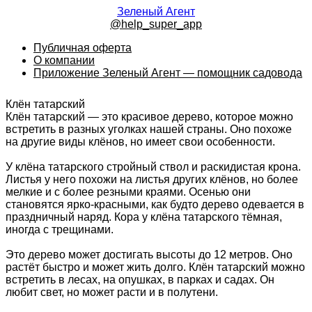
Зеленый Агент
@help_super_app
Публичная оферта
О компании
Приложение Зеленый Агент — помощник садовода
Клён татарский
Клён татарский — это красивое дерево, которое можно
встретить в разных уголках нашей страны. Оно похоже
на другие виды клёнов, но имеет свои особенности.
У клёна татарского стройный ствол и раскидистая крона.
Листья у него похожи на листья других клёнов, но более
мелкие и с более резными краями. Осенью они
становятся ярко-красными, как будто дерево одевается в
праздничный наряд. Кора у клёна татарского тёмная,
иногда с трещинами.
Это дерево может достигать высоты до 12 метров. Оно
растёт быстро и может жить долго. Клён татарский можно
встретить в лесах, на опушках, в парках и садах. Он
любит свет, но может расти и в полутени.