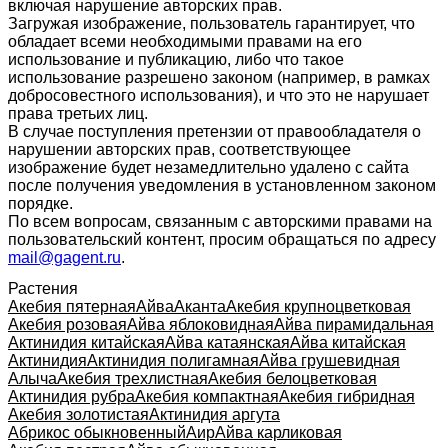
включая нарушение авторских прав.
Загружая изображение, пользователь гарантирует, что
обладает всеми необходимыми правами на его
использование и публикацию, либо что такое
использование разрешено законом (например, в рамках
добросовестного использования), и что это не нарушает
права третьих лиц.
В случае поступления претензии от правообладателя о
нарушении авторских прав, соответствующее
изображение будет незамедлительно удалено с сайта
после получения уведомления в установленном законом
порядке.
По всем вопросам, связанным с авторскими правами на
пользовательский контент, просим обращаться по адресу
mail@gagent.ru
.
Растения
Акебия пятерная
Айва
Аканта
Акебия крупноцветковая
Акебия розовая
Айва яблоковидная
Айва пирамидальная
Актинидия китайская
Айва катаянская
Айва китайская
Актинидия
Актинидия полигамная
Айва грушевидная
Алыча
Акебия трехлистная
Акебия белоцветковая
Актинидия рубра
Акебия компактная
Акебия гибридная
Акебия золотистая
Актинидия аргута
Абрикос обыкновенный
Аир
Айва карликовая