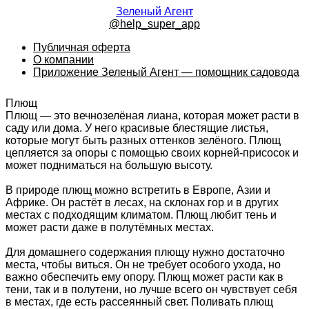
Зеленый Агент
@help_super_app
Публичная оферта
О компании
Приложение Зеленый Агент — помощник садовода
Плющ
Плющ — это вечнозелёная лиана, которая может расти в
саду или дома. У него красивые блестящие листья,
которые могут быть разных оттенков зелёного. Плющ
цепляется за опоры с помощью своих корней-присосок и
может подниматься на большую высоту.
В природе плющ можно встретить в Европе, Азии и
Африке. Он растёт в лесах, на склонах гор и в других
местах с подходящим климатом. Плющ любит тень и
может расти даже в полутёмных местах.
Для домашнего содержания плющу нужно достаточно
места, чтобы виться. Он не требует особого ухода, но
важно обеспечить ему опору. Плющ может расти как в
тени, так и в полутени, но лучше всего он чувствует себя
в местах, где есть рассеянный свет. Поливать плющ