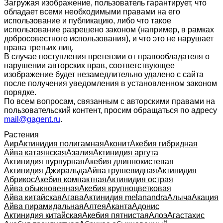
Загружая изображение, пользователь гарантирует, что
обладает всеми необходимыми правами на его
использование и публикацию, либо что такое
использование разрешено законом (например, в рамках
добросовестного использования), и что это не нарушает
права третьих лиц.
В случае поступления претензии от правообладателя о
нарушении авторских прав, соответствующее
изображение будет незамедлительно удалено с сайта
после получения уведомления в установленном законом
порядке.
По всем вопросам, связанным с авторскими правами на
пользовательский контент, просим обращаться по адресу
mail@gagent.ru
.
Растения
Аир
Актинидия полигамная
Аконит
Акебия гибридная
Айва катаянская
Азалия
Актинидия аргута
Актинидия пурпурная
Акебия длиннокистевая
Актинидия Джиральда
Айва грушевидная
Актинидия
Абрикос
Акебия компактная
Актинидия острая
Айва обыкновенная
Акебия крупноцветковая
Айва китайская
Агава
Актинидия melanandra
Алыча
Акация
Айва пирамидальная
Алтея
Аканта
Адонис
Актинидия китайская
Акебия пятнистая
Алоэ
Агастахис