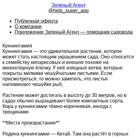
Зеленый Агент
@help_super_app
Публичная оферта
О компании
Приложение Зеленый Агент — помощник садовода
Куннингамия
Куннингамия — это удивительное растение, которое
может стать настоящим украшением сада. Оно относится
к семейству кипарисовых и внешне похоже на
миниатюрную ёлочку. У неё изящные ветви, которые
покрыты мелкими чешуйчатыми листьями. Если
присмотреться, то можно заметить, что листья
напоминают чешуйки рыб.
Растение может достигать в высоту до 30 метров, но в
садах обычно выращивают более компактные сорта.
Кора у куннингамии тёмно-коричневая, иногда с
трещинами.
**Места произрастания**
Родина куннингамии — Китай. Там она растёт в горных