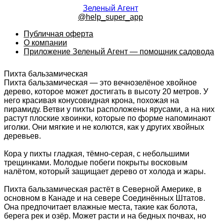
Зеленый Агент
@help_super_app
Публичная оферта
О компании
Приложение Зеленый Агент — помощник садовода
Пихта бальзамическая
Пихта бальзамическая — это вечнозелёное хвойное
дерево, которое может достигать в высоту 20 метров. У
него красивая конусовидная крона, похожая на
пирамиду. Ветви у пихты расположены ярусами, а на них
растут плоские хвоинки, которые по форме напоминают
иголки. Они мягкие и не колются, как у других хвойных
деревьев.
Кора у пихты гладкая, тёмно-серая, с небольшими
трещинками. Молодые побеги покрыты восковым
налётом, который защищает дерево от холода и жары.
Пихта бальзамическая растёт в Северной Америке, в
основном в Канаде и на севере Соединённых Штатов.
Она предпочитает влажные места, такие как болота,
берега рек и озёр. Может расти и на бедных почвах, но