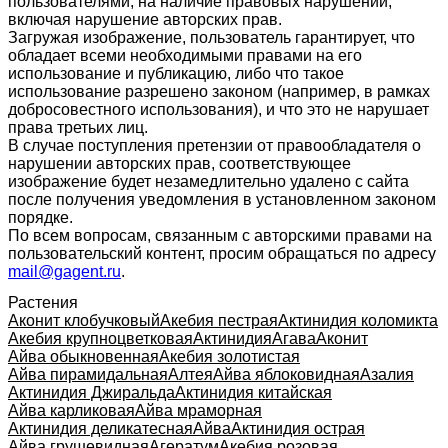
пользователями, на наличие правовых нарушений,
включая нарушение авторских прав.
Загружая изображение, пользователь гарантирует, что
обладает всеми необходимыми правами на его
использование и публикацию, либо что такое
использование разрешено законом (например, в рамках
добросовестного использования), и что это не нарушает
права третьих лиц.
В случае поступления претензии от правообладателя о
нарушении авторских прав, соответствующее
изображение будет незамедлительно удалено с сайта
после получения уведомления в установленном законом
порядке.
По всем вопросам, связанным с авторскими правами на
пользовательский контент, просим обращаться по адресу
mail@gagent.ru
.
Растения
Аконит клобучковый
Акебия пестрая
Актинидия коломикта
Акебия крупноцветковая
Актинидия
Агава
Аконит
Айва обыкновенная
Акебия золотистая
Айва пирамидальная
Алтея
Айва яблоковидная
Азалия
Актинидия Джиральда
Актинидия китайская
Айва карликовая
Айва мраморная
Актинидия деликатесная
Айва
Актинидия острая
Айва грушевидная
Агератум
Акебия розовая