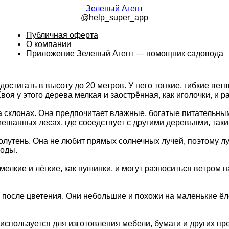
Зеленый Агент
@help_super_app
Публичная оферта
О компании
Приложение Зеленый Агент — помощник садовода
достигать в высоту до 20 метров. У него тонкие, гибкие ве
Хвоя у этого дерева мелкая и заострённая, как иголочки, и р
на склонах. Она предпочитает влажные, богатые питательн
ешанных лесах, где соседствует с другими деревьями, таким
олутень. Она не любит прямых солнечных лучей, поэтому лу
иоды.
елкие и лёгкие, как пушинки, и могут разноситься ветром н
 после цветения. Они небольшие и похожи на маленькие ё
 используется для изготовления мебели, бумаги и других п