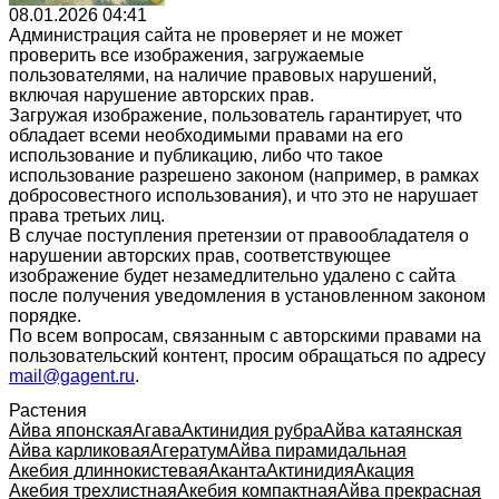
08.01.2026 04:41
Администрация сайта не проверяет и не может
проверить все изображения, загружаемые
пользователями, на наличие правовых нарушений,
включая нарушение авторских прав.
Загружая изображение, пользователь гарантирует, что
обладает всеми необходимыми правами на его
использование и публикацию, либо что такое
использование разрешено законом (например, в рамках
добросовестного использования), и что это не нарушает
права третьих лиц.
В случае поступления претензии от правообладателя о
нарушении авторских прав, соответствующее
изображение будет незамедлительно удалено с сайта
после получения уведомления в установленном законом
порядке.
По всем вопросам, связанным с авторскими правами на
пользовательский контент, просим обращаться по адресу
mail@gagent.ru
.
Растения
Айва японская
Агава
Актинидия рубра
Айва катаянская
Айва карликовая
Агератум
Айва пирамидальная
Акебия длиннокистевая
Аканта
Актинидия
Акация
Акебия трехлистная
Акебия компактная
Айва прекрасная