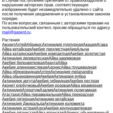
В случае поступления претензии от правообладателя о
нарушении авторских прав, соответствующее
изображение будет незамедлительно удалено с сайта
после получения уведомления в установленном законом
порядке.
По всем вопросам, связанным с авторскими правами на
пользовательский контент, просим обращаться по адресу
mail@gagent.ru
.
Растения
Аконит
Алтей
Абрикос
Актинидия пурпурная
Акация
Агава
Айва китайская
Акебия трехлистная
Аир
Алыча
Айва катаянская
Акебия компактная
Акебия золотистая
Актинидия деликатесная
Айва карликовая
Акебия белоцветковая
Аканта
Айва
Акебия длиннокистевая
Адонис
Айва грушевидная
Айва яблоковидная
Алтея
Актинидия melanandra
Айва обыкновенная
Акебия
Актинидия рубра
Актинидия аргута
Акебия гибридная
Акебия пестрая
Аконит клобучковый
Акебия розовая
Айва мраморная
Актинидия
Агератум
Азалия
Актинидия полигамная
Агастахис
Айва пирамидальная
Айва прекрасная
Акебия пятерная
Актинидия китайская
Актинидия Джиральда
Актинидия коломикта
Актинидия острая
Алоэ
Акебия крупноцветковая
Акебия пятнистая
Айва японская
Абрикос обыкновенный