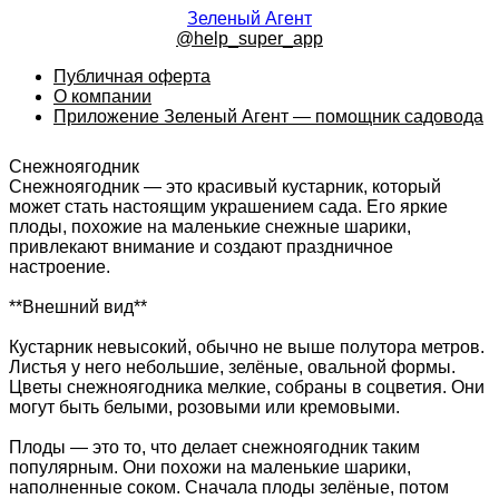
Зеленый Агент
@help_super_app
Публичная оферта
О компании
Приложение Зеленый Агент — помощник садовода
Снежноягодник
Снежноягодник — это красивый кустарник, который
может стать настоящим украшением сада. Его яркие
плоды, похожие на маленькие снежные шарики,
привлекают внимание и создают праздничное
настроение.
**Внешний вид**
Кустарник невысокий, обычно не выше полутора метров.
Листья у него небольшие, зелёные, овальной формы.
Цветы снежноягодника мелкие, собраны в соцветия. Они
могут быть белыми, розовыми или кремовыми.
Плоды — это то, что делает снежноягодник таким
популярным. Они похожи на маленькие шарики,
наполненные соком. Сначала плоды зелёные, потом