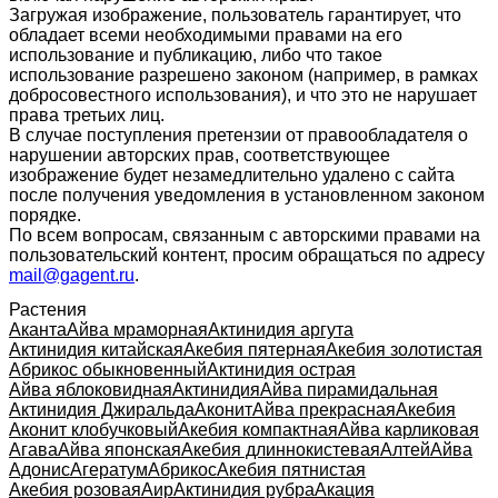
Загружая изображение, пользователь гарантирует, что
обладает всеми необходимыми правами на его
использование и публикацию, либо что такое
использование разрешено законом (например, в рамках
добросовестного использования), и что это не нарушает
права третьих лиц.
В случае поступления претензии от правообладателя о
нарушении авторских прав, соответствующее
изображение будет незамедлительно удалено с сайта
после получения уведомления в установленном законом
порядке.
По всем вопросам, связанным с авторскими правами на
пользовательский контент, просим обращаться по адресу
mail@gagent.ru
.
Растения
Аканта
Айва мраморная
Актинидия аргута
Актинидия китайская
Акебия пятерная
Акебия золотистая
Абрикос обыкновенный
Актинидия острая
Айва яблоковидная
Актинидия
Айва пирамидальная
Актинидия Джиральда
Аконит
Айва прекрасная
Акебия
Аконит клобучковый
Акебия компактная
Айва карликовая
Агава
Айва японская
Акебия длиннокистевая
Алтей
Айва
Адонис
Агератум
Абрикос
Акебия пятнистая
Акебия розовая
Аир
Актинидия рубра
Акация