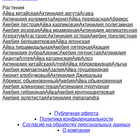
Растения
Айва китайская
Актинидия аргута
Агава
Актинидия коломикта
Аконит
Айва прекрасная
Абрикос
Акебия пестрая
Айва карликовая
Актинидия полигамная
Акебия розовая
Айва мраморная
Актинидия деликатесная
Агератум
Агастахис
Актинидия острая
Акебия трехлистная
Акебия белоцветковая
Айва японская
Айва пирамидальная
Акебия пятерная
Акация
Актинидия рубра
Адонис
Акебия пятнистая
Актинидия
Аканта
Алтея
Айва катаянская
Аир
Алоэ
Актинидия китайская
Алтей
Айва яблоковидная
Алыча
Акебия компактная
Азалия
Айва грушевидная
Аконит клобучковый
Актинидия Джиральда
Абрикос обыкновенный
Акебия
Айва обыкновенная
Акебия длиннокистевая
Актинидия пурпурная
Акебия гибридная
Айва
Акебия крупноцветковая
Акебия золотистая
Актинидия melanandra
Публичная оферта
Политика конфиденциальности
Согласие на обработку персональных данных
О компании