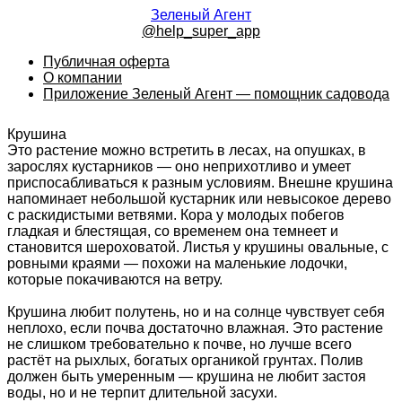
Зеленый Агент
@help_super_app
Публичная оферта
О компании
Приложение Зеленый Агент — помощник садовода
Крушина
Это растение можно встретить в лесах, на опушках, в
зарослях кустарников — оно неприхотливо и умеет
приспосабливаться к разным условиям. Внешне крушина
напоминает небольшой кустарник или невысокое дерево
с раскидистыми ветвями. Кора у молодых побегов
гладкая и блестящая, со временем она темнеет и
становится шероховатой. Листья у крушины овальные, с
ровными краями — похожи на маленькие лодочки,
которые покачиваются на ветру.
Крушина любит полутень, но и на солнце чувствует себя
неплохо, если почва достаточно влажная. Это растение
не слишком требовательно к почве, но лучше всего
растёт на рыхлых, богатых органикой грунтах. Полив
должен быть умеренным — крушина не любит застоя
воды, но и не терпит длительной засухи.