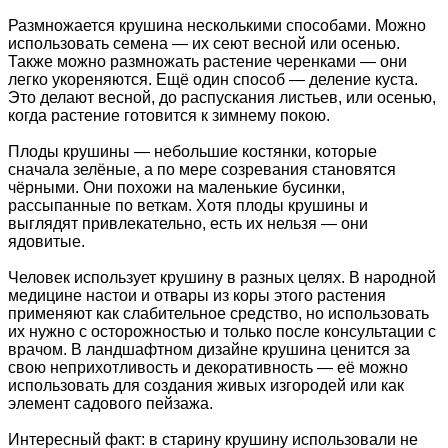
Размножается крушина несколькими способами. Можно
использовать семена — их сеют весной или осенью.
Также можно размножать растение черенками — они
легко укореняются. Ещё один способ — деление куста.
Это делают весной, до распускания листьев, или осенью,
когда растение готовится к зимнему покою.
Плоды крушины — небольшие костянки, которые
сначала зелёные, а по мере созревания становятся
чёрными. Они похожи на маленькие бусинки,
рассыпанные по веткам. Хотя плоды крушины и
выглядят привлекательно, есть их нельзя — они
ядовитые.
Человек использует крушину в разных целях. В народной
медицине настои и отвары из коры этого растения
применяют как слабительное средство, но использовать
их нужно с осторожностью и только после консультации с
врачом. В ландшафтном дизайне крушина ценится за
свою неприхотливость и декоративность — её можно
использовать для создания живых изгородей или как
элемент садового пейзажа.
Интересный факт: в старину крушину использовали не