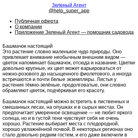
Зеленый Агент
@help_super_app
Публичная оферта
О компании
Приложение Зеленый Агент — помощник садовода
Башмачок настоящий
Это растение словно маленькое чудо природы. Оно
привлекает внимание необычным внешним видом —
цветок напоминает башмачок, отсюда и название. Цветки
довольно крупные, их цвет может варьироваться от
нежно-розового до насыщенного фиолетового, а иногда
встречаются и почти белые экземпляры. Листья у
растения тёмно-зелёные, продолговатые, они словно
обрамляют цветок, подчёркивая его красоту.
Башмачок настоящий можно встретить в лиственных и
смешанных лесах, на опушках и в сырых местах. Он
предпочитает умеренное освещение — не любит яркого
солнца, но и в густой тени чувствует себя не очень
хорошо. Растение выбирает места с плодородной,
хорошо увлажнённой почвой. В некоторых регионах оно
стало довольно редким гостем, и его даже включили в