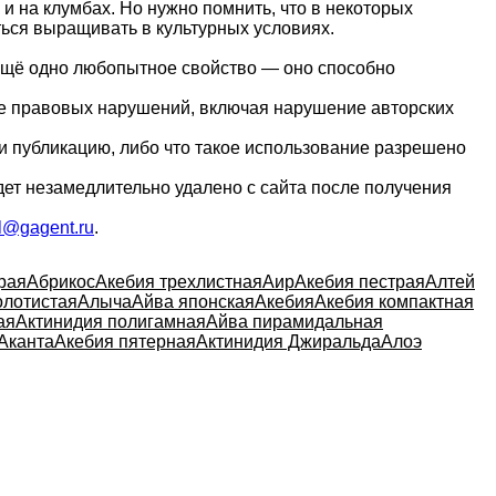
и на клумбах. Но нужно помнить, что в некоторых
аться выращивать в культурных условиях.
 Ещё одно любопытное свойство — оно способно
ие правовых нарушений, включая нарушение авторских
и публикацию, либо что такое использование разрешено
дет незамедлительно удалено с сайта после получения
l@gagent.ru
.
рая
Абрикос
Акебия трехлистная
Аир
Акебия пестрая
Алтей
олотистая
Алыча
Айва японская
Акебия
Акебия компактная
ая
Актинидия полигамная
Айва пирамидальная
Аканта
Акебия пятерная
Актинидия Джиральда
Алоэ