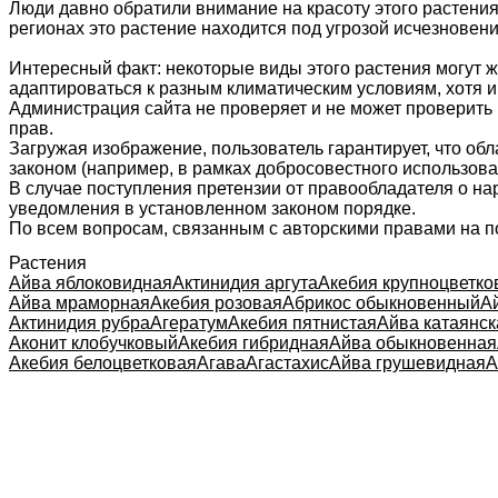
Люди давно обратили внимание на красоту этого растения.
регионах это растение находится под угрозой исчезновени
Интересный факт: некоторые виды этого растения могут ж
адаптироваться к разным климатическим условиям, хотя и
Администрация сайта не проверяет и не может проверить
прав.
Загружая изображение, пользователь гарантирует, что об
законом (например, в рамках добросовестного использован
В случае поступления претензии от правообладателя о н
уведомления в установленном законом порядке.
По всем вопросам, связанным с авторскими правами на п
Растения
Айва яблоковидная
Актинидия аргута
Акебия крупноцветко
Айва мраморная
Акебия розовая
Абрикос обыкновенный
А
Актинидия рубра
Агератум
Акебия пятнистая
Айва катаянск
Аконит клобучковый
Акебия гибридная
Айва обыкновенная
Акебия белоцветковая
Агава
Агастахис
Айва грушевидная
А