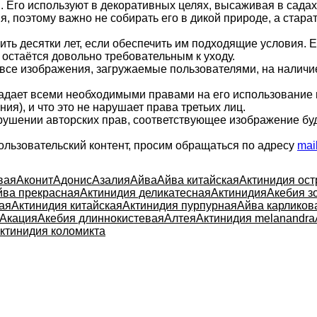
 Его используют в декоративных целях, высаживая в садах 
я, поэтому важно не собирать его в дикой природе, а стар
ить десятки лет, если обеспечить им подходящие условия.
 остаётся довольно требовательным к уходу.
 все изображения, загружаемые пользователями, на налич
ладает всеми необходимыми правами на его использование 
ия), и что это не нарушает права третьих лиц.
арушении авторских прав, соответствующее изображение бу
ользовательский контент, просим обращаться по адресу
mai
вая
Аконит
Адонис
Азалия
Айва
Айва китайская
Актинидия ост
йва прекрасная
Актинидия деликатесная
Актинидия
Акебия з
ая
Актинидия китайская
Актинидия пурпурная
Айва карликов
Акация
Акебия длиннокистевая
Алтея
Актинидия melanandra
ктинидия коломикта