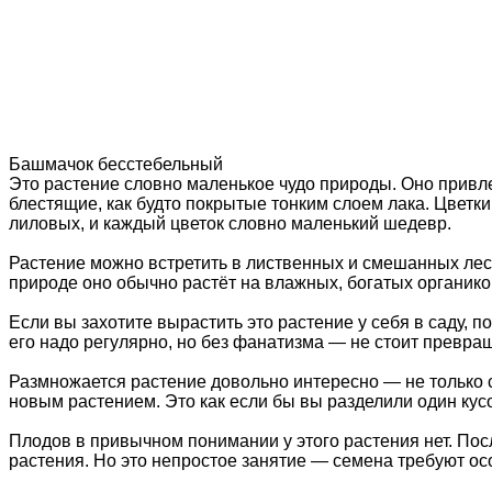
Башмачок бесстебельный
Это растение словно маленькое чудо природы. Оно привл
блестящие, как будто покрытые тонким слоем лака. Цветк
лиловых, и каждый цветок словно маленький шедевр.
Растение можно встретить в лиственных и смешанных лесах
природе оно обычно растёт на влажных, богатых органикой 
Если вы захотите вырастить это растение у себя в саду, 
его надо регулярно, но без фанатизма — не стоит превра
Размножается растение довольно интересно — не только с
новым растением. Это как если бы вы разделили один кусо
Плодов в привычном понимании у этого растения нет. Пос
растения. Но это непростое занятие — семена требуют ос