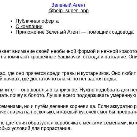
Зеленый Агент
@help_super_app
Публичная оферта
О компании
Приложение Зеленый Агент — помощник садовода
екает внимание своей необычной формой и нежной красотой
и напоминают крошечные башмачки, отсюда и название. Они
, где оно прячется среди травы и кустарников. Оно любит 
почвах, где достаточно влаги, но нет застоя воды.
помните — оно довольно капризное. Нужно подобрать для не
щать почву в болото. Лучше всего поддерживать умеренную
еменами, но и путём деления корневища. Если аккуратно ра
чек пазла на несколько, и каждый кусочек смог бы преврати
ле цветения образуется коробочка с мелкими семенами, ко
обых условий для прорастания.