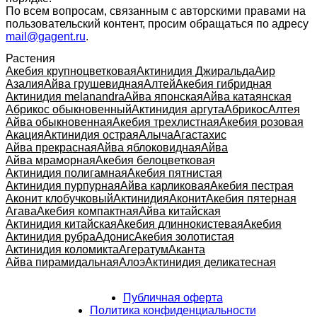
По всем вопросам, связанным с авторскими правами на
пользовательский контент, просим обращаться по адресу
mail@gagent.ru
.
Растения
Акебия крупноцветковая
Актинидия Джиральда
Аир
Азалия
Айва грушевидная
Алтей
Акебия гибридная
Актинидия melanandra
Айва японская
Айва катаянская
Абрикос обыкновенный
Актинидия аргута
Абрикос
Алтея
Айва обыкновенная
Акебия трехлистная
Акебия розовая
Акация
Актинидия острая
Алыча
Агастахис
Айва прекрасная
Айва яблоковидная
Айва
Айва мраморная
Акебия белоцветковая
Актинидия полигамная
Акебия пятнистая
Актинидия пурпурная
Айва карликовая
Акебия пестрая
Аконит клобучковый
Актинидия
Аконит
Акебия пятерная
Агава
Акебия компактная
Айва китайская
Актинидия китайская
Акебия длиннокистевая
Акебия
Актинидия рубра
Адонис
Акебия золотистая
Актинидия коломикта
Агератум
Аканта
Айва пирамидальная
Алоэ
Актинидия деликатесная
Публичная оферта
Политика конфиденциальности