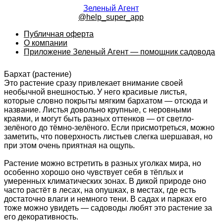
Зеленый Агент
@help_super_app
Публичная оферта
О компании
Приложение Зеленый Агент — помощник садовода
Бархат (растение)
Это растение сразу привлекает внимание своей
необычной внешностью. У него красивые листья,
которые словно покрыты мягким бархатом — отсюда и
название. Листья довольно крупные, с неровными
краями, и могут быть разных оттенков — от светло-
зелёного до тёмно-зелёного. Если присмотреться, можно
заметить, что поверхность листьев слегка шершавая, но
при этом очень приятная на ощупь.
Растение можно встретить в разных уголках мира, но
особенно хорошо оно чувствует себя в тёплых и
умеренных климатических зонах. В дикой природе оно
часто растёт в лесах, на опушках, в местах, где есть
достаточно влаги и немного тени. В садах и парках его
тоже можно увидеть — садоводы любят это растение за
его декоративность.