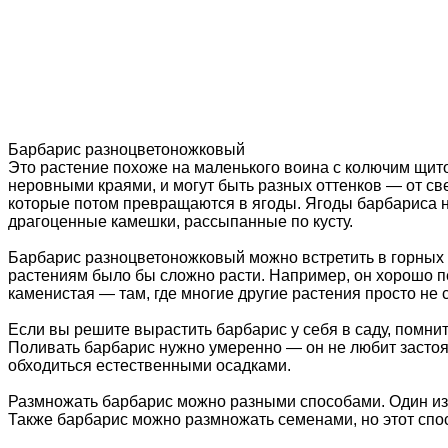
Барбарис разноцветоножковый
Это растение похоже на маленького воина с колючим щит
неровными краями, и могут быть разных оттенков — от све
которые потом превращаются в ягоды. Ягоды барбариса н
драгоценные камешки, рассыпанные по кусту.
Барбарис разноцветоножковый можно встретить в горных р
растениям было бы сложно расти. Например, он хорошо пер
каменистая — там, где многие другие растения просто не 
Если вы решите вырастить барбарис у себя в саду, помните
Поливать барбарис нужно умеренно — он не любит застоя 
обходиться естественными осадками.
Размножать барбарис можно разными способами. Один из с
Также барбарис можно размножать семенами, но этот спо