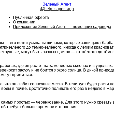
Зеленый Агент
@help_super_app
Публичная оферта
О компании
Приложение Зеленый Агент — помощник садовода
ом — его ветви усыпаны шипами, которые защищают барбари
тло-зелёного до тёмно-зелёного, иногда с лёгким краснова
екрупные, могут быть разных цветов — от жёлтого до тёмн
айонах, где он растёт на каменистых склонах и в ущельях.
еносит засуху и не боится яркого солнца. В дикой природе 
смогут прижиться.
, что он любит солнечные места. В тени куст будет расти н
воды в почве. Достаточно поливать его раз в неделю в жар
амых простых — черенкование. Для этого нужно срезать вет
соб требует больше времени и терпения.