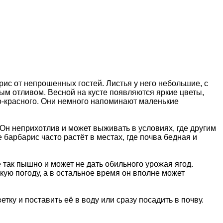
с от непрошенных гостей. Листья у него небольшие, с
тым отливом. Весной на кусте появляются яркие цветы,
о-красного. Они немного напоминают маленькие
 Он неприхотлив и может выживать в условиях, где другим
барбарис часто растёт в местах, где почва бедная и
е так пышно и может не дать обильного урожая ягод.
кую погоду, а в остальное время он вполне может
ку и поставить её в воду или сразу посадить в почву.