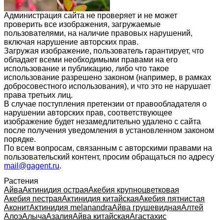
Администрация сайта не проверяет и не может
проверить все изображения, загружаемые
пользователями, на наличие правовых нарушений,
включая нарушение авторских прав.
Загружая изображение, пользователь гарантирует, что
обладает всеми необходимыми правами на его
использование и публикацию, либо что такое
использование разрешено законом (например, в рамках
добросовестного использования), и что это не нарушает
права третьих лиц.
В случае поступления претензии от правообладателя о
нарушении авторских прав, соответствующее
изображение будет незамедлительно удалено с сайта
после получения уведомления в установленном законом
порядке.
По всем вопросам, связанным с авторскими правами на
пользовательский контент, просим обращаться по адресу
mail@gagent.ru
.
Растения
Айва
Актинидия острая
Акебия крупноцветковая
Акебия пестрая
Актинидия китайская
Акебия пятнистая
Аконит
Актинидия melanandra
Айва грушевидная
Алтей
Алоэ
Алыча
Азалия
Айва китайская
Агастахис