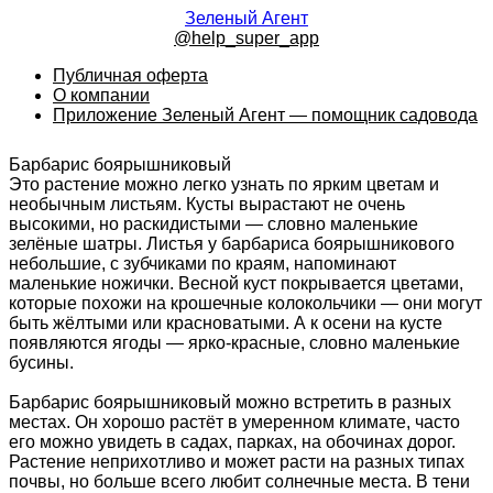
Зеленый Агент
@help_super_app
Публичная оферта
О компании
Приложение Зеленый Агент — помощник садовода
Барбарис боярышниковый
Это растение можно легко узнать по ярким цветам и
необычным листьям. Кусты вырастают не очень
высокими, но раскидистыми — словно маленькие
зелёные шатры. Листья у барбариса боярышникового
небольшие, с зубчиками по краям, напоминают
маленькие ножички. Весной куст покрывается цветами,
которые похожи на крошечные колокольчики — они могут
быть жёлтыми или красноватыми. А к осени на кусте
появляются ягоды — ярко-красные, словно маленькие
бусины.
Барбарис боярышниковый можно встретить в разных
местах. Он хорошо растёт в умеренном климате, часто
его можно увидеть в садах, парках, на обочинах дорог.
Растение неприхотливо и может расти на разных типах
почвы, но больше всего любит солнечные места. В тени