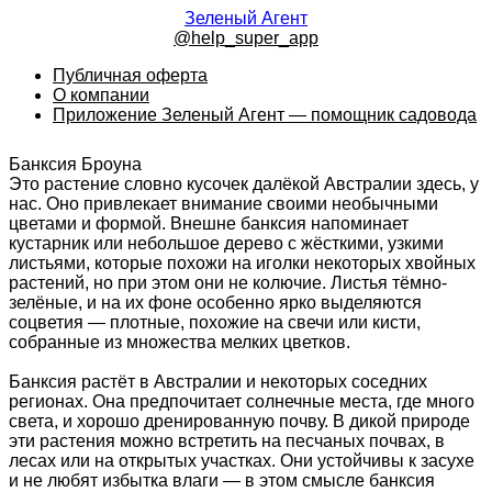
Зеленый Агент
@help_super_app
Публичная оферта
О компании
Приложение Зеленый Агент — помощник садовода
Банксия Броуна
Это растение словно кусочек далёкой Австралии здесь, у
нас. Оно привлекает внимание своими необычными
цветами и формой. Внешне банксия напоминает
кустарник или небольшое дерево с жёсткими, узкими
листьями, которые похожи на иголки некоторых хвойных
растений, но при этом они не колючие. Листья тёмно-
зелёные, и на их фоне особенно ярко выделяются
соцветия — плотные, похожие на свечи или кисти,
собранные из множества мелких цветков.
Банксия растёт в Австралии и некоторых соседних
регионах. Она предпочитает солнечные места, где много
света, и хорошо дренированную почву. В дикой природе
эти растения можно встретить на песчаных почвах, в
лесах или на открытых участках. Они устойчивы к засухе
и не любят избытка влаги — в этом смысле банксия