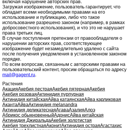
включая нарушение авторских прав.
Загружая изображение, пользователь гарантирует, что
обладает всеми необходимыми правами на его
использование и публикацию, либо что такое
использование разрешено законом (например, в рамках
добросовестного использования), и что это не нарушает
права третьих лиц.
В случае поступления претензии от правообладателя о
нарушении авторских прав, соответствующее
изображение будет незамедлительно удалено с сайта
после получения уведомления в установленном законом
порядке.
По всем вопросам, связанным с авторскими правами на
пользовательский контент, просим обращаться по адресу
mail@gagent.ru
.
Растения
Акация
Акебия пестрая
Акебия пятерная
Акебия
Акебия розовая
Актинидия пурпурная
Актинидия китайская
Айва катаянская
Айва карликовая
Аканта
Айва
Актинидия melanandra
Актинидия деликатесная
Агава
Азалия
Алоэ
Абрикос обыкновенный
Адонис
Айва китайская
Актинидия Джиральда
Акебия золотистая
Акебия трехлистная
Аконит
Актинидия острая
Агастахис