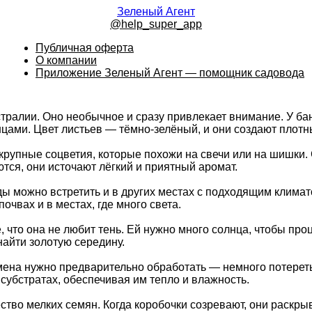
Зеленый Агент
@help_super_app
Публичная оферта
О компании
Приложение Зеленый Агент — помощник садовода
стралии. Оно необычное и сразу привлекает внимание. У ба
цами. Цвет листьев — тёмно-зелёный, и они создают плотны
рупные соцветия, которые похожи на свечи или на шишки. С
ются, они источают лёгкий и приятный аромат.
иды можно встретить и в других местах с подходящим клим
очвах и в местах, где много света.
е, что она не любит тень. Ей нужно много солнца, чтобы п
найти золотую середину.
на нужно предварительно обработать — немного потереть, 
субстратах, обеспечивая им тепло и влажность.
тво мелких семян. Когда коробочки созревают, они раскрыв