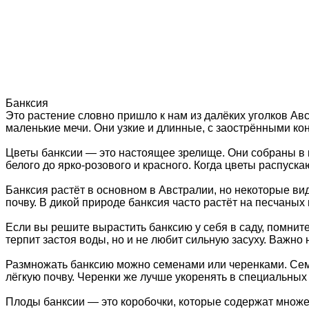
Банксия
Это растение словно пришло к нам из далёких уголков Ав
маленькие мечи. Они узкие и длинные, с заострёнными кон
Цветы банксии — это настоящее зрелище. Они собраны в к
белого до ярко-розового и красного. Когда цветы распуска
Банксия растёт в основном в Австралии, но некоторые в
почву. В дикой природе банксия часто растёт на песчаных п
Если вы решите вырастить банксию у себя в саду, помнит
терпит застоя воды, но и не любит сильную засуху. Важно 
Размножать банксию можно семенами или черенками. Семе
лёгкую почву. Черенки же лучше укоренять в специальных 
Плоды банксии — это коробочки, которые содержат множес