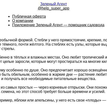
Зеленый Агент
@help_super_app
Публичная оферта
О компании
Приложение Зеленый Агент — помощник садовода
еобычной формой. Стебли у него прямостоячие, крепкие, п
е тёмного, почти жёлтого. На стеблях есть узлы, которые 
 стрелы.
бенно в тёплых и влажных местах. Оно любит тропический и 
ует целые заросли, которые могут простираться на многие к
 ему особенно по душе. Оно предпочитает хорошо освещённ
 быть обильным, особенно в жаркие дни — растение любит 
и и получать все необходимые питательные вещества.
из самых простых — через корневые отпрыски. Они похожи 
 семена, но этот способ требует больше времени и усилий.
пример, яблоки или апельсины, у него есть свои «плоды» 