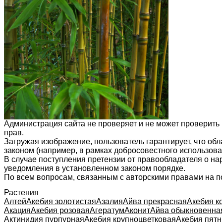
Администрация сайта не проверяет и не может проверить
прав.
Загружая изображение, пользователь гарантирует, что об
законом (например, в рамках добросовестного использован
В случае поступления претензии от правообладателя о н
уведомления в установленном законом порядке.
По всем вопросам, связанным с авторскими правами на п
Растения
Алтей
Акебия золотистая
Азалия
Айва прекрасная
Акебия к
Акация
Акебия розовая
Агератум
Аконит
Айва обыкновенна
Актинидия пурпурная
Акебия крупноцветковая
Акебия пятн