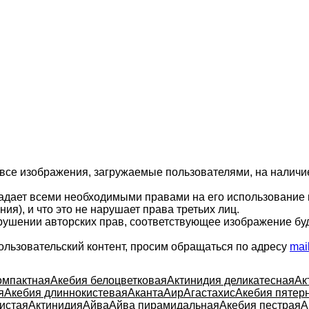
 все изображения, загружаемые пользователями, на налич
ладает всеми необходимыми правами на его использование 
ия), и что это не нарушает права третьих лиц.
арушении авторских прав, соответствующее изображение бу
ользовательский контент, просим обращаться по адресу
mai
омпактная
Акебия белоцветковая
Актинидия деликатесная
Ак
я
Акебия длиннокистевая
Аканта
Аир
Агастахис
Акебия пятер
истая
Актинидия
Айва
Айва пирамидальная
Акебия пестрая
А