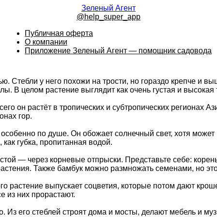
Зеленый Агент
@help_super_app
Публичная оферта
О компании
Приложение Зеленый Агент — помощник садовода
ью. Стебли у него похожи на трости, но гораздо крепче и 
ы. В целом растение выглядит как очень густая и высокая т
сего он растёт в тропических и субтропических регионах А
онах гор.
 особенно по душе. Он обожает солнечный свет, хотя может
 как губка, пропитанная водой.
ой — через корневые отпрыски. Представьте себе: корень 
стения. Также бамбук можно размножать семенами, но это
ого растение выпускает соцветия, которые потом дают кро
е из них прорастают.
 Из его стеблей строят дома и мосты, делают мебель и му