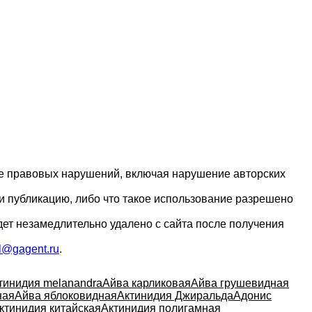
ие правовых нарушений, включая нарушение авторских
и публикацию, либо что такое использование разрешено
дет незамедлительно удалено с сайта после получения
l@gagent.ru
.
тинидия melanandra
Айва карликовая
Айва грушевидная
ная
Айва яблоковидная
Актинидия Джиральда
Адонис
ктинидия китайская
Актинидия полигамная