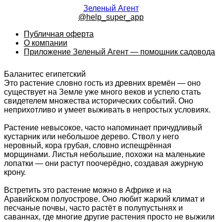
Зеленый Агент
@help_super_app
Публичная оферта
О компании
Приложение Зеленый Агент — помощник садовода
Баланитес египетский
Это растение словно гость из древних времён — оно
существует на Земле уже много веков и успело стать
свидетелем множества исторических событий. Оно
неприхотливо и умеет выживать в непростых условиях.
Растение невысокое, часто напоминает причудливый
кустарник или небольшое дерево. Ствол у него
неровный, кора грубая, словно испещрённая
морщинами. Листья небольшие, похожи на маленькие
лопатки — они растут поочерёдно, создавая ажурную
крону.
Встретить это растение можно в Африке и на
Аравийском полуострове. Оно любит жаркий климат и
песчаные почвы, часто растёт в полупустынях и
саваннах, где многие другие растения просто не выжили