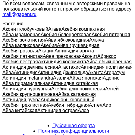
По всем вопросам, связанным с авторскими правами на
пользовательский контент, просим обращаться по адресу
mail@gagent.ru
.
Растения
Аконит клобучковый
Агава
Акебия компактная
Айва мраморная
Акебия белоцветковая
Акебия пятерная
Акебия золотистая
Айва яблоковидная
Алыча
Айва карликовая
Акебия
Айва грушевидная
Акебия розовая
Акация
Актинидия аргута
Акебия пятнистая
Айва прекрасная
Аконит
Абрикос
Акебия пестрая
Актинидия коломикта
Айва обыкновенная
Актинидия деликатесная
Агастахис
Актинидия полигамная
Айва
Актинидия
Актинидия Джиральда
Аканта
Агератум
Актинидия melanandra
Азалия
Айва японская
Адонис
Айва пирамидальная
Актинидия китайская
Актинидия пурпурная
Акебия длиннокистевая
Алтей
Акебия крупноцветковая
Айва катаянская
Актинидия рубра
Абрикос обыкновенный
Акебия трехлистная
Акебия гибридная
Алтея
Аир
Айва китайская
Актинидия острая
Алоэ
Публичная оферта
Политика конфиденциальности