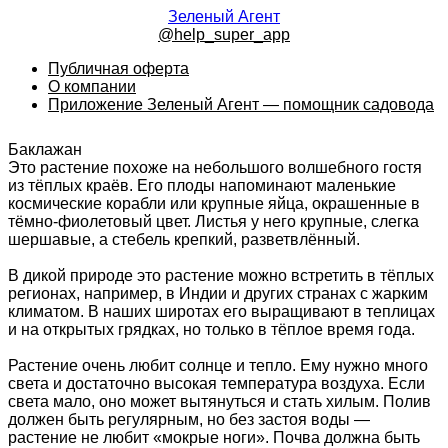
Зеленый Агент
@help_super_app
Публичная оферта
О компании
Приложение Зеленый Агент — помощник садовода
Баклажан
Это растение похоже на небольшого волшебного гостя
из тёплых краёв. Его плоды напоминают маленькие
космические корабли или крупные яйца, окрашенные в
тёмно-фиолетовый цвет. Листья у него крупные, слегка
шершавые, а стебель крепкий, разветвлённый.
В дикой природе это растение можно встретить в тёплых
регионах, например, в Индии и других странах с жарким
климатом. В наших широтах его выращивают в теплицах
и на открытых грядках, но только в тёплое время года.
Растение очень любит солнце и тепло. Ему нужно много
света и достаточно высокая температура воздуха. Если
света мало, оно может вытянуться и стать хилым. Полив
должен быть регулярным, но без застоя воды —
растение не любит «мокрые ноги». Почва должна быть