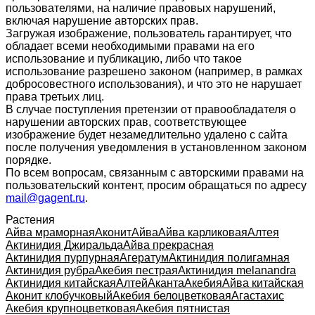
пользователями, на наличие правовых нарушений,
включая нарушение авторских прав.
Загружая изображение, пользователь гарантирует, что
обладает всеми необходимыми правами на его
использование и публикацию, либо что такое
использование разрешено законом (например, в рамках
добросовестного использования), и что это не нарушает
права третьих лиц.
В случае поступления претензии от правообладателя о
нарушении авторских прав, соответствующее
изображение будет незамедлительно удалено с сайта
после получения уведомления в установленном законом
порядке.
По всем вопросам, связанным с авторскими правами на
пользовательский контент, просим обращаться по адресу
mail@gagent.ru
.
Растения
Айва мраморная
Аконит
Айва
Айва карликовая
Алтея
Актинидия Джиральда
Айва прекрасная
Актинидия пурпурная
Агератум
Актинидия полигамная
Актинидия рубра
Акебия пестрая
Актинидия melanandra
Актинидия китайская
Алтей
Аканта
Акебия
Айва китайская
Аконит клобучковый
Акебия белоцветковая
Агастахис
Акебия крупноцветковая
Акебия пятнистая