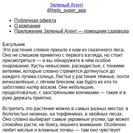
Зеленый Агент
@help_super_app
Публичная оферта
О компании
Приложение Зеленый Агент — помощник садовода
Багульник
Это растение словно пришло к нам из сказочного леса.
Оно не слишком приметно с первого взгляда, но стоит
присмотреться — и вы обнаружите в нём особое
очарование. Кусты невысокие, раскидистые, с тонкими
ветвями, которые словно стремятся дотянуться до
каждого лучика солнца. Листья у растения тёмные, почти
вечнозелёные, с лёгким блеском, как будто их кто-то
заботливо натёр воском. Они небольшие,
продолговатые, с заострёнными кончиками — такие и в
руке держать приятно.
Встретить это растение можно в самых разных местах: в
болотистых низинах, на торфяниках, в хвойных лесах.
Оно словно выбирает самые укромные уголки, где может
спокойно расти, не боясь лишнего внимания. Особенно
любит кислые и влажные почвы — там оно чувствует