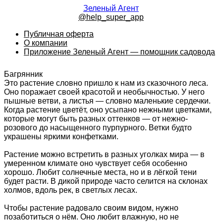
Зеленый Агент
@help_super_app
Публичная оферта
О компании
Приложение Зеленый Агент — помощник садовода
Багрянник
Это растение словно пришло к нам из сказочного леса.
Оно поражает своей красотой и необычностью. У него
пышные ветви, а листья — словно маленькие сердечки.
Когда растение цветёт, оно усыпано нежными цветками,
которые могут быть разных оттенков — от нежно-
розового до насыщенного пурпурного. Ветки будто
украшены яркими конфетками.
Растение можно встретить в разных уголках мира — в
умеренном климате оно чувствует себя особенно
хорошо. Любит солнечные места, но и в лёгкой тени
будет расти. В дикой природе часто селится на склонах
холмов, вдоль рек, в светлых лесах.
Чтобы растение радовало своим видом, нужно
позаботиться о нём. Оно любит влажную, но не