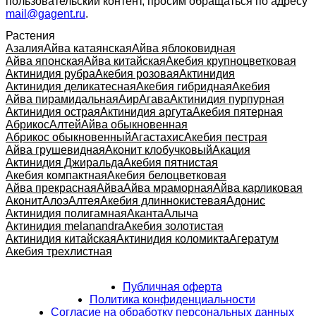
пользовательский контент, просим обращаться по адресу
mail@gagent.ru
.
Растения
Азалия
Айва катаянская
Айва яблоковидная
Айва японская
Айва китайская
Акебия крупноцветковая
Актинидия рубра
Акебия розовая
Актинидия
Актинидия деликатесная
Акебия гибридная
Акебия
Айва пирамидальная
Аир
Агава
Актинидия пурпурная
Актинидия острая
Актинидия аргута
Акебия пятерная
Абрикос
Алтей
Айва обыкновенная
Абрикос обыкновенный
Агастахис
Акебия пестрая
Айва грушевидная
Аконит клобучковый
Акация
Актинидия Джиральда
Акебия пятнистая
Акебия компактная
Акебия белоцветковая
Айва прекрасная
Айва
Айва мраморная
Айва карликовая
Аконит
Алоэ
Алтея
Акебия длиннокистевая
Адонис
Актинидия полигамная
Аканта
Алыча
Актинидия melanandra
Акебия золотистая
Актинидия китайская
Актинидия коломикта
Агератум
Акебия трехлистная
Публичная оферта
Политика конфиденциальности
Согласие на обработку персональных данных