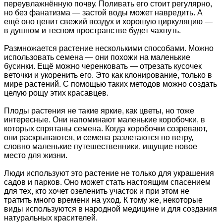
переувлажнённую почву. Поливать его стоит регулярно,
но без фанатизма — застой воды может навредить. А
ещё оно ценит свежий воздух и хорошую циркуляцию —
в душном и тесном пространстве будет чахнуть.
Размножается растение несколькими способами. Можно
использовать семена — они похожи на маленькие
бусинки. Ещё можно черенковать — отрезать кусочек
веточки и укоренить его. Это как клонирование, только в
мире растений. С помощью таких методов можно создать
целую рощу этих красавцев.
Плоды растения не такие яркие, как цветы, но тоже
интересные. Они напоминают маленькие коробочки, в
которых спрятаны семена. Когда коробочки созревают,
они раскрываются, и семена разлетаются по ветру,
словно маленькие путешественники, ищущие новое
место для жизни.
Люди используют это растение не только для украшения
садов и парков. Оно может стать настоящим спасением
для тех, кто хочет озеленить участок и при этом не
тратить много времени на уход. К тому же, некоторые
виды используются в народной медицине и для создания
натуральных красителей.