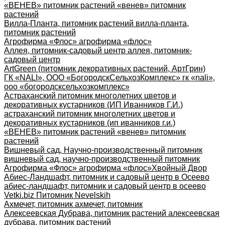
«ВЕНЕВ» питомник растений «венев» питомник
растений
Вилла-Планта, питомник растений вилла-планта,
питомник растений
Агрофирма «Флос» агрофирма «флос»
Аллея, питомник-садовый центр аллея, питомник-
садовый центр
ArtGreen (питомник декоративных растений, АртГрин)
ГК «NALI», ООО «БогородскСельхозКомплекс» гк «nali»,
ооо «богородсксельхозкомплекс»
Астраханский питомник многолетних цветов и
декоративных кустарников (ИП Иванников Г.И.)
астраханский питомник многолетних цветов и
декоративных кустарников (ип иванников г.и.)
«ВЕНЕВ» питомник растений «венев» питомник
растений
Вишневый сад, Научно-производственный питомник
вишневый сад, научно-производственный питомник
Агрофирма «Флос» агрофирма «флос»
Хвойный Двор
Абиес-Ландшафт, питомник и садовый центр в Осеево
абиес-ландшафт, питомник и садовый центр в осеево
Vetki.biz Питомник Nevelskih
Ахмечет, питомник ахмечет, питомник
Алексеевская Дубрава, питомник растений алексеевская
дубрава, питомник растений