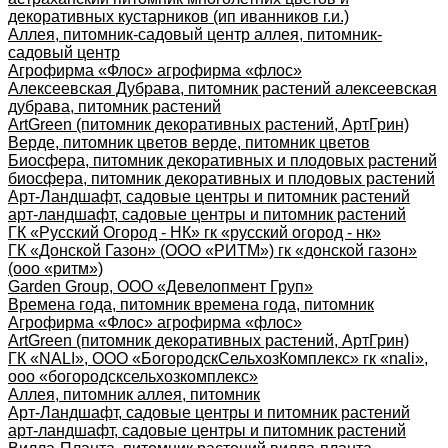
декоративных кустарников (ип иванников г.и.)
Аллея, питомник-садовый центр аллея, питомник-
садовый центр
Агрофирма «Флос» агрофирма «флос»
Алексеевская Дубрава, питомник растений алексеевская
дубрава, питомник растений
ArtGreen (питомник декоративных растений, АртГрин)
Верде, питомник цветов верде, питомник цветов
Биосфера, питомник декоративных и плодовых растений
биосфера, питомник декоративных и плодовых растений
Арт-Ландшафт, садовые центры и питомник растений
арт-ландшафт, садовые центры и питомник растений
ГК «Русский Огород - НК» гк «русский огород - нк»
ГК «Донской Газон» (ООО «РИТМ») гк «донской газон»
(ооо «ритм»)
Garden Group, ООО «Девелопмент Груп»
Времена года, питомник времена года, питомник
Агрофирма «Флос» агрофирма «флос»
ArtGreen (питомник декоративных растений, АртГрин)
ГК «NALI», ООО «БогородскСельхозКомплекс» гк «nali»,
ооо «богородсксельхозкомплекс»
Аллея, питомник аллея, питомник
Арт-Ландшафт, садовые центры и питомник растений
арт-ландшафт, садовые центры и питомник растений