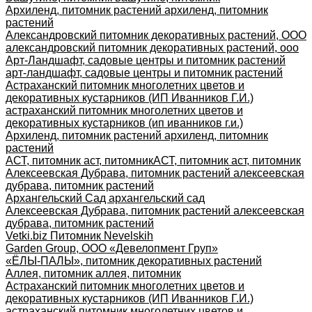
Архиленд, питомник растений архиленд, питомник
растений
Александровский питомник декоративных растений, ООО
александровский питомник декоративных растений, ооо
Арт-Ландшафт, садовые центры и питомник растений
арт-ландшафт, садовые центры и питомник растений
Астраханский питомник многолетних цветов и
декоративных кустарников (ИП Иванников Г.И.)
астраханский питомник многолетних цветов и
декоративных кустарников (ип иванников г.и.)
Архиленд, питомник растений архиленд, питомник
растений
АСТ, питомник аст, питомник
АСТ, питомник аст, питомник
Алексеевская Дубрава, питомник растений алексеевская
дубрава, питомник растений
Архангельский Сад архангельский сад
Алексеевская Дубрава, питомник растений алексеевская
дубрава, питомник растений
Vetki.biz Питомник Nevelskih
Garden Group, ООО «Девелопмент Груп»
«ЁЛЫ-ПАЛЫ», питомник декоративных растений
Аллея, питомник аллея, питомник
Астраханский питомник многолетних цветов и
декоративных кустарников (ИП Иванников Г.И.)
астраханский питомник многолетних цветов и