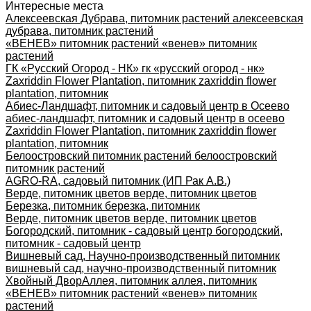
Интересные места
Алексеевская Дубрава, питомник растений алексеевская
дубрава, питомник растений
«ВЕНЕВ» питомник растений «венев» питомник
растений
ГК «Русский Огород - НК» гк «русский огород - нк»
Zaxriddin Flower Plantation, питомник zaxriddin flower
plantation, питомник
Абиес-Ландшафт, питомник и садовый центр в Осеево
абиес-ландшафт, питомник и садовый центр в осеево
Zaxriddin Flower Plantation, питомник zaxriddin flower
plantation, питомник
Белоостровский питомник растений белоостровский
питомник растений
AGRO-RA, садовый питомник (ИП Рак А.В.)
Верде, питомник цветов верде, питомник цветов
Березка, питомник березка, питомник
Верде, питомник цветов верде, питомник цветов
Богородский, питомник - садовый центр богородский,
питомник - садовый центр
Вишневый сад, Научно-производственный питомник
вишневый сад, научно-производственный питомник
Хвойный Двор
Аллея, питомник аллея, питомник
«ВЕНЕВ» питомник растений «венев» питомник
растений