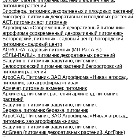
Вилла-Планта, питомник растений вилла-планта,
питомник растений
Биосфера, питомник декоративных и плодовых растений
биосфера, питомник декоративных и плодовых растений
АСТ, питомник аст, питомник
Агрофирма «Современный декоративный питомник»
агрофирма «современный декоративный питомник»
Богородский, питомник - садовый центр богородский,
питомник - садовый центр
AGRO-RA, садовый питомник (ИП Рак А.В.)
«ЁЛЫ-ПАЛЫ», питомник декоративных растений
Вашутино, питомник вашутино, питомник
Белоостровский питомник растений белоостровский
питомник растений
АгроСАД, Питомник, ЗАО Агрофирма «Нива» агросад,
питомник, зао агрофирма «нива»
Ахмечет, питомник ахмечет, питомник
Архиленд, питомник растений архиленд, питомник
растений
Вашутино, питомник вашутино, питомник
Березка, питомник березка, питомник
АгроСАД, Питомник, ЗАО Агрофирма «Нива» агросад,
питомник, зао агрофирма «нива»
Вашутино, питомник вашутино, питомник
ArtGreen (питомник декоративных растений, АртГрин)