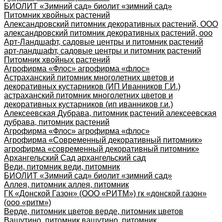
БИОЛИТ «Зимний сад» биолит «зимний сад»
Питомник хвойных растений
Александровский питомник декоративных растений, ООО
александровский питомник декоративных растений, ооо
Арт-Ландшафт, садовые центры и питомник растений
арт-ландшафт, садовые центры и питомник растений
Питомник хвойных растений
Агрофирма «Флос» агрофирма «флос»
Астраханский питомник многолетних цветов и
декоративных кустарников (ИП Иванников Г.И.)
астраханский питомник многолетних цветов и
декоративных кустарников (ип иванников г.и.)
Алексеевская Дубрава, питомник растений алексеевская
дубрава, питомник растений
Агрофирма «Флос» агрофирма «флос»
Агрофирма «Современный декоративный питомник»
агрофирма «современный декоративный питомник»
Архангельский Сад архангельский сад
Веди, питомник веди, питомник
БИОЛИТ «Зимний сад» биолит «зимний сад»
Аллея, питомник аллея, питомник
ГК «Донской Газон» (ООО «РИТМ») гк «донской газон»
(ооо «ритм»)
Верде, питомник цветов верде, питомник цветов
Вашутино, питомник вашутино, питомник