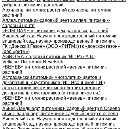
дубрава, питомник растений
Архиленд, питомник растений архиленд, питомник
растений
Аллея, питомник-садовый центр аллея, питомник-
садовый центр
«ЁЛЫ-ПАЛЫ», питомник декоративных растений
Вишневый сад, Научно-производственный питомник
вишневый сад, научно-производственный питомник
ГК «Донской Газон» (ООО «РИТМ») гк «донской газон»
(ооо «ритм»)
AGRO-RA, садовый питомник (ИП Рак А.В.)
Vetki.biz Питомник Nevelskih
«ВЕНЕВ» питомник растений «венев» питомник
растений
Астраханский питомник многолетних цветов и
декоративных кустарников (ИП Иванников Г.И.)
астраханский питомник многолетних цветов и
декоративных кустарников (ип иванников г.и.)
«ВЕНЕВ» питомник растений «венев» питомник
растений
Абиес-Ландшафт, питомник и садовый центр в Осеево
абиес-ландшафт, питомник и садовый центр в осеево
Вишневый сад, Научно-производственный питомник
вишневый сад, научно-производственный питомник