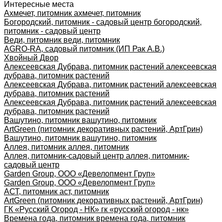
Интересные места
Ахмечет, питомник ахмечет, питомник
Богородский, питомник - садовый центр богородский,
питомник - садовый центр
Веди, питомник веди, питомник
AGRO-RA, садовый питомник (ИП Рак А.В.)
Хвойный Двор
Алексеевская Дубрава, питомник растений алексеевская
дубрава, питомник растений
Алексеевская Дубрава, питомник растений алексеевская
дубрава, питомник растений
Алексеевская Дубрава, питомник растений алексеевская
дубрава, питомник растений
Вашутино, питомник вашутино, питомник
ArtGreen (питомник декоративных растений, АртГрин)
Вашутино, питомник вашутино, питомник
Аллея, питомник аллея, питомник
Аллея, питомник-садовый центр аллея, питомник-
садовый центр
Garden Group, ООО «Девелопмент Груп»
Garden Group, ООО «Девелопмент Груп»
АСТ, питомник аст, питомник
ArtGreen (питомник декоративных растений, АртГрин)
ГК «Русский Огород - НК» гк «русский огород - нк»
Времена года, питомник времена года, питомник