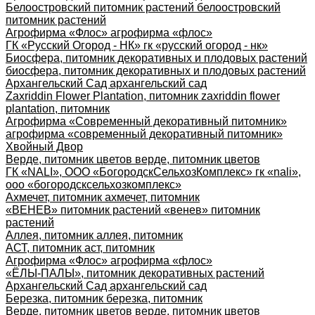
Белоостровский питомник растений белоостровский
питомник растений
Агрофирма «Флос» агрофирма «флос»
ГК «Русский Огород - НК» гк «русский огород - нк»
Биосфера, питомник декоративных и плодовых растений
биосфера, питомник декоративных и плодовых растений
Архангельский Сад архангельский сад
Zaxriddin Flower Plantation, питомник zaxriddin flower
plantation, питомник
Агрофирма «Современный декоративный питомник»
агрофирма «современный декоративный питомник»
Хвойный Двор
Верде, питомник цветов верде, питомник цветов
ГК «NALI», ООО «БогородскСельхозКомплекс» гк «nali»,
ооо «богородсксельхозкомплекс»
Ахмечет, питомник ахмечет, питомник
«ВЕНЕВ» питомник растений «венев» питомник
растений
Аллея, питомник аллея, питомник
АСТ, питомник аст, питомник
Агрофирма «Флос» агрофирма «флос»
«ЁЛЫ-ПАЛЫ», питомник декоративных растений
Архангельский Сад архангельский сад
Березка, питомник березка, питомник
Верде, питомник цветов верде, питомник цветов