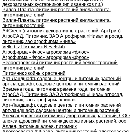
декоративных кустарников (ип иванников г.и.)
Вилла-Планта, питомник растений вилла-планта,
питомник растений
Вилла-Планта, питомник растений вилла-планта,
питомник растений
ArtGreen (питомник декоративных растений, АртГрин)
АгроСАД, Питомник, ЗАО Агрофирма «Нива» агросад,
питомник, зао агрофирма «нива»
Vetki.biz Питомник Nevelskih
Агрофирма «Флос» агрофирма «флос»
Агрофирма «Флос» агрофирма «флос»
Белоостровский питомник растений белоостровский
питомник растений
Питомник хвойных растений
Арт-Ландшафт, садовые центры и питомник растений
арт-ландшафт, садовые центры и питомник растений
Времена года, питомник времена года, питомник
АгроСАД, Питомник, ЗАО Агрофирма «Нива» агросад,
питомник, зао агрофирма «нива»
Арт-Ландшафт, садовые центры и питомник растений
арт-ландшафт, садовые центры и питомник растений
Александровский питомник декоративных растений, ООО
александровский питомник декоративных растений, ооо
Аллея, питомник аллея, питомник
Алексеевская Дубрава, питомник растений алексеевская