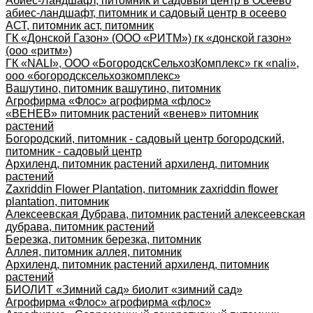
Абиес-Ландшафт, питомник и садовый центр в Осеево
абиес-ландшафт, питомник и садовый центр в осеево
АСТ, питомник аст, питомник
ГК «Донской Газон» (ООО «РИТМ») гк «донской газон»
(ооо «ритм»)
ГК «NALI», ООО «БогородскСельхозКомплекс» гк «nali»,
ооо «богородсксельхозкомплекс»
Вашутино, питомник вашутино, питомник
Агрофирма «Флос» агрофирма «флос»
«ВЕНЕВ» питомник растений «венев» питомник
растений
Богородский, питомник - садовый центр богородский,
питомник - садовый центр
Архиленд, питомник растений архиленд, питомник
растений
Zaxriddin Flower Plantation, питомник zaxriddin flower
plantation, питомник
Алексеевская Дубрава, питомник растений алексеевская
дубрава, питомник растений
Березка, питомник березка, питомник
Аллея, питомник аллея, питомник
Архиленд, питомник растений архиленд, питомник
растений
БИОЛИТ «Зимний сад» биолит «зимний сад»
Агрофирма «Флос» агрофирма «флос»