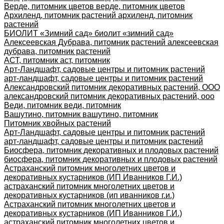
Верде, питомник цветов верде, питомник цветов
Архиленд, питомник растений архиленд, питомник
растений
БИОЛИТ «Зимний сад» биолит «зимний сад»
Алексеевская Дубрава, питомник растений алексеевская
дубрава, питомник растений
АСТ, питомник аст, питомник
Арт-Ландшафт, садовые центры и питомник растений
арт-ландшафт, садовые центры и питомник растений
Александровский питомник декоративных растений, ООО
александровский питомник декоративных растений, ооо
Веди, питомник веди, питомник
Вашутино, питомник вашутино, питомник
Питомник хвойных растений
Арт-Ландшафт, садовые центры и питомник растений
арт-ландшафт, садовые центры и питомник растений
Биосфера, питомник декоративных и плодовых растений
биосфера, питомник декоративных и плодовых растений
Астраханский питомник многолетних цветов и
декоративных кустарников (ИП Иванников Г.И.)
астраханский питомник многолетних цветов и
декоративных кустарников (ип иванников г.и.)
Астраханский питомник многолетних цветов и
декоративных кустарников (ИП Иванников Г.И.)
астраханский питомник многолетних цветов и