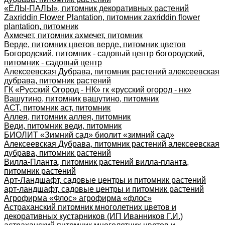
«ЁЛЫ-ПАЛЫ», питомник декоративных растений
Zaxriddin Flower Plantation, питомник zaxriddin flower
plantation, питомник
Ахмечет, питомник ахмечет, питомник
Верде, питомник цветов верде, питомник цветов
Богородский, питомник - садовый центр богородский,
питомник - садовый центр
Алексеевская Дубрава, питомник растений алексеевская
дубрава, питомник растений
ГК «Русский Огород - НК» гк «русский огород - нк»
Вашутино, питомник вашутино, питомник
АСТ, питомник аст, питомник
Аллея, питомник аллея, питомник
Веди, питомник веди, питомник
БИОЛИТ «Зимний сад» биолит «зимний сад»
Алексеевская Дубрава, питомник растений алексеевская
дубрава, питомник растений
Вилла-Планта, питомник растений вилла-планта,
питомник растений
Арт-Ландшафт, садовые центры и питомник растений
арт-ландшафт, садовые центры и питомник растений
Агрофирма «Флос» агрофирма «флос»
Астраханский питомник многолетних цветов и
декоративных кустарников (ИП Иванников Г.И.)