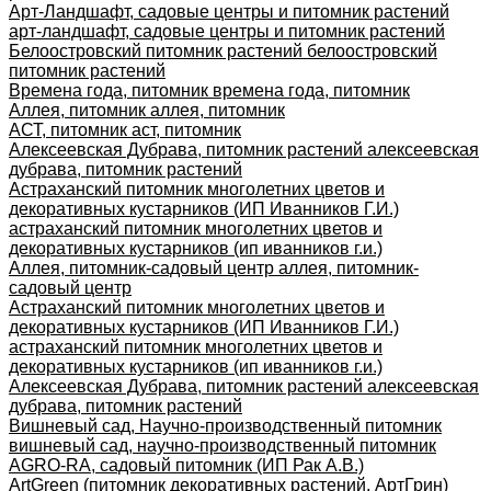
Арт-Ландшафт, садовые центры и питомник растений
арт-ландшафт, садовые центры и питомник растений
Белоостровский питомник растений белоостровский
питомник растений
Времена года, питомник времена года, питомник
Аллея, питомник аллея, питомник
АСТ, питомник аст, питомник
Алексеевская Дубрава, питомник растений алексеевская
дубрава, питомник растений
Астраханский питомник многолетних цветов и
декоративных кустарников (ИП Иванников Г.И.)
астраханский питомник многолетних цветов и
декоративных кустарников (ип иванников г.и.)
Аллея, питомник-садовый центр аллея, питомник-
садовый центр
Астраханский питомник многолетних цветов и
декоративных кустарников (ИП Иванников Г.И.)
астраханский питомник многолетних цветов и
декоративных кустарников (ип иванников г.и.)
Алексеевская Дубрава, питомник растений алексеевская
дубрава, питомник растений
Вишневый сад, Научно-производственный питомник
вишневый сад, научно-производственный питомник
AGRO-RA, садовый питомник (ИП Рак А.В.)
ArtGreen (питомник декоративных растений, АртГрин)