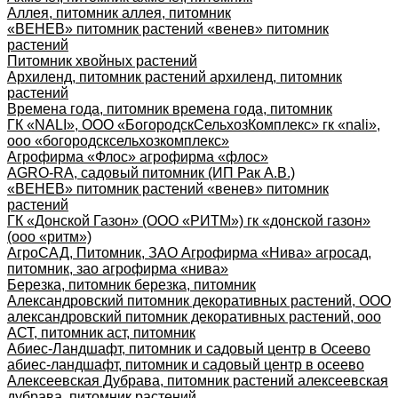
Аллея, питомник аллея, питомник
«ВЕНЕВ» питомник растений «венев» питомник
растений
Питомник хвойных растений
Архиленд, питомник растений архиленд, питомник
растений
Времена года, питомник времена года, питомник
ГК «NALI», ООО «БогородскСельхозКомплекс» гк «nali»,
ооо «богородсксельхозкомплекс»
Агрофирма «Флос» агрофирма «флос»
AGRO-RA, садовый питомник (ИП Рак А.В.)
«ВЕНЕВ» питомник растений «венев» питомник
растений
ГК «Донской Газон» (ООО «РИТМ») гк «донской газон»
(ооо «ритм»)
АгроСАД, Питомник, ЗАО Агрофирма «Нива» агросад,
питомник, зао агрофирма «нива»
Березка, питомник березка, питомник
Александровский питомник декоративных растений, ООО
александровский питомник декоративных растений, ооо
АСТ, питомник аст, питомник
Абиес-Ландшафт, питомник и садовый центр в Осеево
абиес-ландшафт, питомник и садовый центр в осеево
Алексеевская Дубрава, питомник растений алексеевская
дубрава, питомник растений