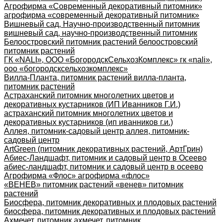
Агрофирма «Современный декоративный питомник»
агрофирма «современный декоративный питомник»
Вишневый сад, Научно-производственный питомник
вишневый сад, научно-производственный питомник
Белоостровский питомник растений белоостровский
питомник растений
ГК «NALI», ООО «БогородскСельхозКомплекс» гк «nali»,
ооо «богородсксельхозкомплекс»
Вилла-Планта, питомник растений вилла-планта,
питомник растений
Астраханский питомник многолетних цветов и
декоративных кустарников (ИП Иванников Г.И.)
астраханский питомник многолетних цветов и
декоративных кустарников (ип иванников г.и.)
Аллея, питомник-садовый центр аллея, питомник-
садовый центр
ArtGreen (питомник декоративных растений, АртГрин)
Абиес-Ландшафт, питомник и садовый центр в Осеево
абиес-ландшафт, питомник и садовый центр в осеево
Агрофирма «Флос» агрофирма «флос»
«ВЕНЕВ» питомник растений «венев» питомник
растений
Биосфера, питомник декоративных и плодовых растений
биосфера, питомник декоративных и плодовых растений
Ахмечет, питомник ахмечет, питомник