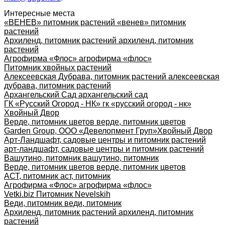
Интересные места
«ВЕНЕВ» питомник растений «венев» питомник
растений
Архиленд, питомник растений архиленд, питомник
растений
Агрофирма «Флос» агрофирма «флос»
Питомник хвойных растений
Алексеевская Дубрава, питомник растений алексеевская
дубрава, питомник растений
Архангельский Сад архангельский сад
ГК «Русский Огород - НК» гк «русский огород - нк»
Хвойный Двор
Верде, питомник цветов верде, питомник цветов
Garden Group, ООО «Девелопмент Груп»
Хвойный Двор
Арт-Ландшафт, садовые центры и питомник растений
арт-ландшафт, садовые центры и питомник растений
Вашутино, питомник вашутино, питомник
Верде, питомник цветов верде, питомник цветов
АСТ, питомник аст, питомник
Агрофирма «Флос» агрофирма «флос»
Vetki.biz Питомник Nevelskih
Веди, питомник веди, питомник
Архиленд, питомник растений архиленд, питомник
растений