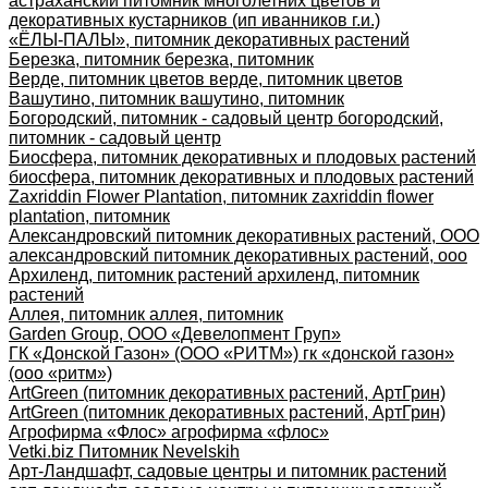
астраханский питомник многолетних цветов и
декоративных кустарников (ип иванников г.и.)
«ЁЛЫ-ПАЛЫ», питомник декоративных растений
Березка, питомник березка, питомник
Верде, питомник цветов верде, питомник цветов
Вашутино, питомник вашутино, питомник
Богородский, питомник - садовый центр богородский,
питомник - садовый центр
Биосфера, питомник декоративных и плодовых растений
биосфера, питомник декоративных и плодовых растений
Zaxriddin Flower Plantation, питомник zaxriddin flower
plantation, питомник
Александровский питомник декоративных растений, ООО
александровский питомник декоративных растений, ооо
Архиленд, питомник растений архиленд, питомник
растений
Аллея, питомник аллея, питомник
Garden Group, ООО «Девелопмент Груп»
ГК «Донской Газон» (ООО «РИТМ») гк «донской газон»
(ооо «ритм»)
ArtGreen (питомник декоративных растений, АртГрин)
ArtGreen (питомник декоративных растений, АртГрин)
Агрофирма «Флос» агрофирма «флос»
Vetki.biz Питомник Nevelskih
Арт-Ландшафт, садовые центры и питомник растений