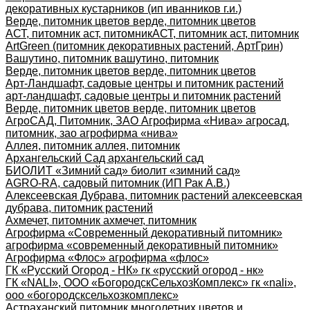
декоративных кустарников (ип иванников г.и.)
Верде, питомник цветов верде, питомник цветов
АСТ, питомник аст, питомник
АСТ, питомник аст, питомник
ArtGreen (питомник декоративных растений, АртГрин)
Вашутино, питомник вашутино, питомник
Верде, питомник цветов верде, питомник цветов
Арт-Ландшафт, садовые центры и питомник растений
арт-ландшафт, садовые центры и питомник растений
Верде, питомник цветов верде, питомник цветов
АгроСАД, Питомник, ЗАО Агрофирма «Нива» агросад,
питомник, зао агрофирма «нива»
Аллея, питомник аллея, питомник
Архангельский Сад архангельский сад
БИОЛИТ «Зимний сад» биолит «зимний сад»
AGRO-RA, садовый питомник (ИП Рак А.В.)
Алексеевская Дубрава, питомник растений алексеевская
дубрава, питомник растений
Ахмечет, питомник ахмечет, питомник
Агрофирма «Современный декоративный питомник»
агрофирма «современный декоративный питомник»
Агрофирма «Флос» агрофирма «флос»
ГК «Русский Огород - НК» гк «русский огород - нк»
ГК «NALI», ООО «БогородскСельхозКомплекс» гк «nali»,
ооо «богородсксельхозкомплекс»
Астраханский питомник многолетних цветов и