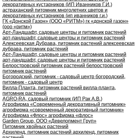
декоративных кустарников (ИП Иванников Г.И.)
астраханский питомник многолетних цветов и
декоративных кустарников (ип иванников г.и.)
ГК «Донской Газон» (ООО «РИТМ») гк «донской газон»
(ооо «ритм»)
Арт-Ландшафт, садовые центры и питомник растений
арт-ландшафт, садовые центры и питомник растений
Алексеевская Дубрава, питомник растений алексеевская
дубрава, питомник растений
Арт-Ландшафт, садовые центры и питомник растений
арт-ландшафт, садовые центры и питомник растений
Белоостровский питомник растений белоостровский
питомник растений
Богородский, питомник - садовый центр богородский,
питомник - садовый центр
Вилла-Планта, питомник растений вилла-планта,
питомник растений
AGRO-RA, садовый питомник (ИП Рак А.В.)
Агрофирма «Современный декоративный питомник»
агрофирма «современный декоративный питомник»
Агрофирма «Флос» агрофирма «флос»
Garden Group, ООО «Девелопмент Груп»
Питомник хвойных растений
Архиленд, питомник растений архиленд, питомник
растений