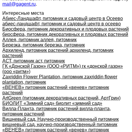
mail@gagent.ru
.
Интересные места
Абиес-Ландшафт, питомник и садовый центр в Осеево
абиес-ландшафт, питомник и садовый центр в осеево
Биосфера, питомник декоративных и плодовых растений
биосфера, питомник декоративных и плодовых растений
Аллея, питомник аллея, питомник
Березка, питомник березка, питомник
Архиленд, питомник растений архиленд, питомник
растений
АСТ, питомник аст, питомник
ГК «Донской Газон» (ООО «РИТМ») гк «донской газон»
(ооо «ритм»)
Zaxriddin Flower Plantation, питомник zaxriddin flower
plantation, питомник
«ВЕНЕВ» питомник растений «венев» питомник
растений
ArtGreen (питомник декоративных растений, АртГрин)
БИОЛИТ «Зимний сад» биолит «зимний сад»
Вилла-Планта, питомник растений вилла-планта,
питомник растений
Вишневый сад, Научно-производственный питомник
вишневый сад, научно-производственный питомник
«ВЕНЕВ» питомник растений «венев» питомник