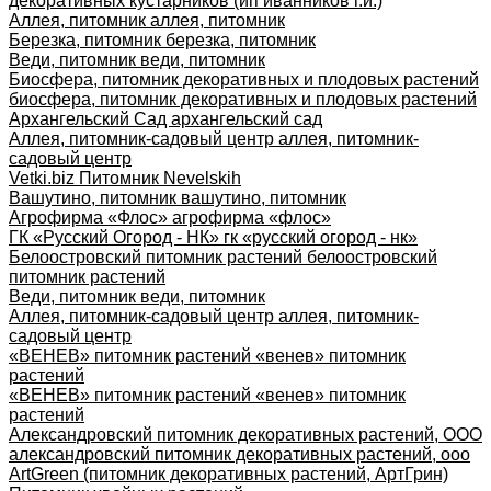
декоративных кустарников (ип иванников г.и.)
Аллея, питомник аллея, питомник
Березка, питомник березка, питомник
Веди, питомник веди, питомник
Биосфера, питомник декоративных и плодовых растений
биосфера, питомник декоративных и плодовых растений
Архангельский Сад архангельский сад
Аллея, питомник-садовый центр аллея, питомник-
садовый центр
Vetki.biz Питомник Nevelskih
Вашутино, питомник вашутино, питомник
Агрофирма «Флос» агрофирма «флос»
ГК «Русский Огород - НК» гк «русский огород - нк»
Белоостровский питомник растений белоостровский
питомник растений
Веди, питомник веди, питомник
Аллея, питомник-садовый центр аллея, питомник-
садовый центр
«ВЕНЕВ» питомник растений «венев» питомник
растений
«ВЕНЕВ» питомник растений «венев» питомник
растений
Александровский питомник декоративных растений, ООО
александровский питомник декоративных растений, ооо
ArtGreen (питомник декоративных растений, АртГрин)