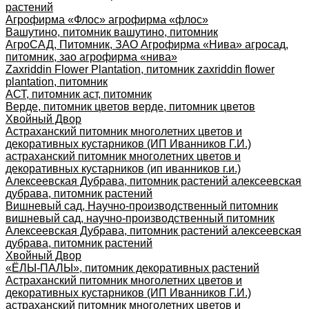
растений
Агрофирма «Флос» агрофирма «флос»
Вашутино, питомник вашутино, питомник
АгроСАД, Питомник, ЗАО Агрофирма «Нива» агросад,
питомник, зао агрофирма «нива»
Zaxriddin Flower Plantation, питомник zaxriddin flower
plantation, питомник
АСТ, питомник аст, питомник
Верде, питомник цветов верде, питомник цветов
Хвойный Двор
Астраханский питомник многолетних цветов и
декоративных кустарников (ИП Иванников Г.И.)
астраханский питомник многолетних цветов и
декоративных кустарников (ип иванников г.и.)
Алексеевская Дубрава, питомник растений алексеевская
дубрава, питомник растений
Вишневый сад, Научно-производственный питомник
вишневый сад, научно-производственный питомник
Алексеевская Дубрава, питомник растений алексеевская
дубрава, питомник растений
Хвойный Двор
«ЁЛЫ-ПАЛЫ», питомник декоративных растений
Астраханский питомник многолетних цветов и
декоративных кустарников (ИП Иванников Г.И.)
астраханский питомник многолетних цветов и