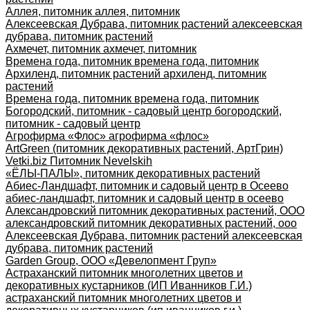
Аллея, питомник аллея, питомник
Алексеевская Дубрава, питомник растений алексеевская
дубрава, питомник растений
Ахмечет, питомник ахмечет, питомник
Времена года, питомник времена года, питомник
Архиленд, питомник растений архиленд, питомник
растений
Времена года, питомник времена года, питомник
Богородский, питомник - садовый центр богородский,
питомник - садовый центр
Агрофирма «Флос» агрофирма «флос»
ArtGreen (питомник декоративных растений, АртГрин)
Vetki.biz Питомник Nevelskih
«ЁЛЫ-ПАЛЫ», питомник декоративных растений
Абиес-Ландшафт, питомник и садовый центр в Осеево
абиес-ландшафт, питомник и садовый центр в осеево
Александровский питомник декоративных растений, ООО
александровский питомник декоративных растений, ооо
Алексеевская Дубрава, питомник растений алексеевская
дубрава, питомник растений
Garden Group, ООО «Девелопмент Груп»
Астраханский питомник многолетних цветов и
декоративных кустарников (ИП Иванников Г.И.)
астраханский питомник многолетних цветов и