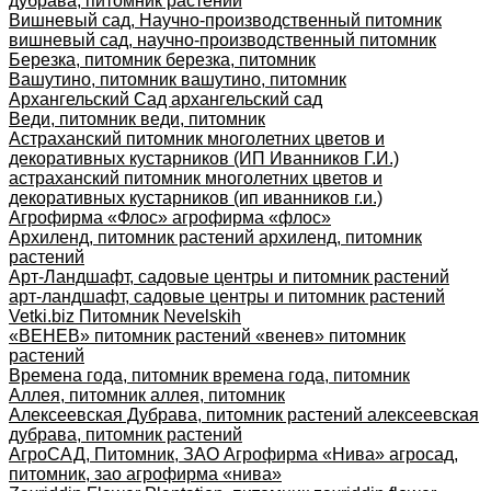
дубрава, питомник растений
Вишневый сад, Научно-производственный питомник
вишневый сад, научно-производственный питомник
Березка, питомник березка, питомник
Вашутино, питомник вашутино, питомник
Архангельский Сад архангельский сад
Веди, питомник веди, питомник
Астраханский питомник многолетних цветов и
декоративных кустарников (ИП Иванников Г.И.)
астраханский питомник многолетних цветов и
декоративных кустарников (ип иванников г.и.)
Агрофирма «Флос» агрофирма «флос»
Архиленд, питомник растений архиленд, питомник
растений
Арт-Ландшафт, садовые центры и питомник растений
арт-ландшафт, садовые центры и питомник растений
Vetki.biz Питомник Nevelskih
«ВЕНЕВ» питомник растений «венев» питомник
растений
Времена года, питомник времена года, питомник
Аллея, питомник аллея, питомник
Алексеевская Дубрава, питомник растений алексеевская
дубрава, питомник растений
АгроСАД, Питомник, ЗАО Агрофирма «Нива» агросад,
питомник, зао агрофирма «нива»