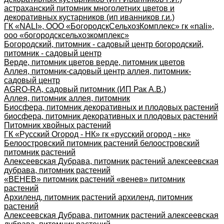
астраханский питомник многолетних цветов и
декоративных кустарников (ип иванников г.и.)
ГК «NALI», ООО «БогородскСельхозКомплекс» гк «nali»,
ооо «богородсксельхозкомплекс»
Богородский, питомник - садовый центр богородский,
питомник - садовый центр
Верде, питомник цветов верде, питомник цветов
Аллея, питомник-садовый центр аллея, питомник-
садовый центр
AGRO-RA, садовый питомник (ИП Рак А.В.)
Аллея, питомник аллея, питомник
Биосфера, питомник декоративных и плодовых растений
биосфера, питомник декоративных и плодовых растений
Питомник хвойных растений
ГК «Русский Огород - НК» гк «русский огород - нк»
Белоостровский питомник растений белоостровский
питомник растений
Алексеевская Дубрава, питомник растений алексеевская
дубрава, питомник растений
«ВЕНЕВ» питомник растений «венев» питомник
растений
Архиленд, питомник растений архиленд, питомник
растений
Алексеевская Дубрава, питомник растений алексеевская