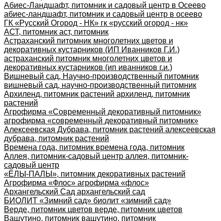
Абиес-Ландшафт, питомник и садовый центр в Осеево
абиес-ландшафт, питомник и садовый центр в осеево
ГК «Русский Огород - НК» гк «русский огород - нк»
АСТ, питомник аст, питомник
Астраханский питомник многолетних цветов и
декоративных кустарников (ИП Иванников Г.И.)
астраханский питомник многолетних цветов и
декоративных кустарников (ип иванников г.и.)
Вишневый сад, Научно-производственный питомник
вишневый сад, научно-производственный питомник
Архиленд, питомник растений архиленд, питомник
растений
Агрофирма «Современный декоративный питомник»
агрофирма «современный декоративный питомник»
Алексеевская Дубрава, питомник растений алексеевская
дубрава, питомник растений
Времена года, питомник времена года, питомник
Аллея, питомник-садовый центр аллея, питомник-
садовый центр
«ЁЛЫ-ПАЛЫ», питомник декоративных растений
Агрофирма «Флос» агрофирма «флос»
Архангельский Сад архангельский сад
БИОЛИТ «Зимний сад» биолит «зимний сад»
Верде, питомник цветов верде, питомник цветов
Вашутино, питомник вашутино, питомник