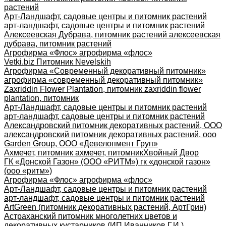
растений
Арт-Ландшафт, садовые центры и питомник растений
арт-ландшафт, садовые центры и питомник растений
Алексеевская Дубрава, питомник растений алексеевская
дубрава, питомник растений
Агрофирма «Флос» агрофирма «флос»
Vetki.biz Питомник Nevelskih
Агрофирма «Современный декоративный питомник»
агрофирма «современный декоративный питомник»
Zaxriddin Flower Plantation, питомник zaxriddin flower
plantation, питомник
Арт-Ландшафт, садовые центры и питомник растений
арт-ландшафт, садовые центры и питомник растений
Александровский питомник декоративных растений, ООО
александровский питомник декоративных растений, ооо
Garden Group, ООО «Девелопмент Груп»
Ахмечет, питомник ахмечет, питомник
Хвойный Двор
ГК «Донской Газон» (ООО «РИТМ») гк «донской газон»
(ооо «ритм»)
Агрофирма «Флос» агрофирма «флос»
Арт-Ландшафт, садовые центры и питомник растений
арт-ландшафт, садовые центры и питомник растений
ArtGreen (питомник декоративных растений, АртГрин)
Астраханский питомник многолетних цветов и
декоративных кустарников (ИП Иванников Г.И.)