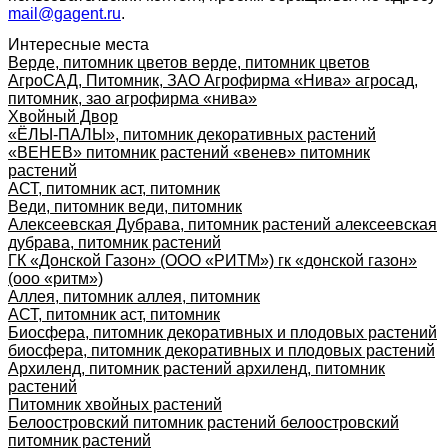
mail@gagent.ru
.
Интересные места
Верде, питомник цветов верде, питомник цветов
АгроСАД, Питомник, ЗАО Агрофирма «Нива» агросад,
питомник, зао агрофирма «нива»
Хвойный Двор
«ЁЛЫ-ПАЛЫ», питомник декоративных растений
«ВЕНЕВ» питомник растений «венев» питомник
растений
АСТ, питомник аст, питомник
Веди, питомник веди, питомник
Алексеевская Дубрава, питомник растений алексеевская
дубрава, питомник растений
ГК «Донской Газон» (ООО «РИТМ») гк «донской газон»
(ооо «ритм»)
Аллея, питомник аллея, питомник
АСТ, питомник аст, питомник
Биосфера, питомник декоративных и плодовых растений
биосфера, питомник декоративных и плодовых растений
Архиленд, питомник растений архиленд, питомник
растений
Питомник хвойных растений
Белоостровский питомник растений белоостровский
питомник растений