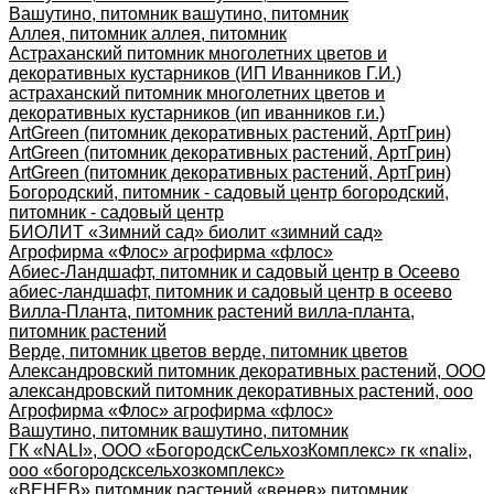
Вашутино, питомник вашутино, питомник
Аллея, питомник аллея, питомник
Астраханский питомник многолетних цветов и
декоративных кустарников (ИП Иванников Г.И.)
астраханский питомник многолетних цветов и
декоративных кустарников (ип иванников г.и.)
ArtGreen (питомник декоративных растений, АртГрин)
ArtGreen (питомник декоративных растений, АртГрин)
ArtGreen (питомник декоративных растений, АртГрин)
Богородский, питомник - садовый центр богородский,
питомник - садовый центр
БИОЛИТ «Зимний сад» биолит «зимний сад»
Агрофирма «Флос» агрофирма «флос»
Абиес-Ландшафт, питомник и садовый центр в Осеево
абиес-ландшафт, питомник и садовый центр в осеево
Вилла-Планта, питомник растений вилла-планта,
питомник растений
Верде, питомник цветов верде, питомник цветов
Александровский питомник декоративных растений, ООО
александровский питомник декоративных растений, ооо
Агрофирма «Флос» агрофирма «флос»
Вашутино, питомник вашутино, питомник
ГК «NALI», ООО «БогородскСельхозКомплекс» гк «nali»,
ооо «богородсксельхозкомплекс»
«ВЕНЕВ» питомник растений «венев» питомник