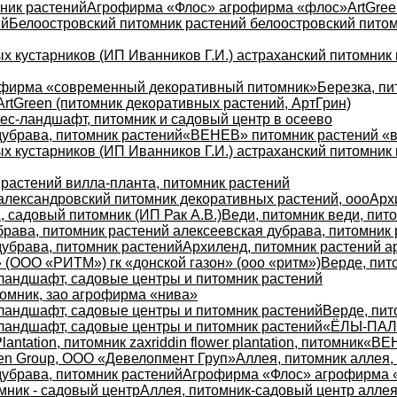
ник растений
Агрофирма «Флос» агрофирма «флос»
ArtGre
ий
Белоостровский питомник растений белоостровский пито
х кустарников (ИП Иванников Г.И.) астраханский питомник 
фирма «современный декоративный питомник»
Березка, пи
ArtGreen (питомник декоративных растений, АртГрин)
ес-ландшафт, питомник и садовый центр в осеево
дубрава, питомник растений
«ВЕНЕВ» питомник растений «в
х кустарников (ИП Иванников Г.И.) астраханский питомник 
 растений вилла-планта, питомник растений
александровский питомник декоративных растений, ооо
Арх
 садовый питомник (ИП Рак А.В.)
Веди, питомник веди, пит
рава, питомник растений алексеевская дубрава, питомник
дубрава, питомник растений
Архиленд, питомник растений а
 (ООО «РИТМ») гк «донской газон» (ооо «ритм»)
Верде, пит
ландшафт, садовые центры и питомник растений
омник, зао агрофирма «нива»
ландшафт, садовые центры и питомник растений
Верде, пит
ландшафт, садовые центры и питомник растений
«ЁЛЫ-ПАЛЫ
lantation, питомник zaxriddin flower plantation, питомник
«ВЕН
en Group, ООО «Девелопмент Груп»
Аллея, питомник аллея,
дубрава, питомник растений
Агрофирма «Флос» агрофирма 
мник - садовый центр
Аллея, питомник-садовый центр аллея