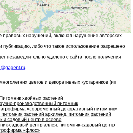
ие правовых нарушений, включая нарушение авторских
и публикацию, либо что такое использование разрешено
дет незамедлительно удалено с сайта после получения
l@gagent.ru
.
многолетних цветов и декоративных кустарников (ип
Питомник хвойных растений
аучно-производственный питомник
 агрофирма «современный декоративный питомник»
 питомник растений архиленд, питомник растений
к и садовый центр в осеево
ник-садовый центр аллея, питомник-садовый центр
агрофирма «флос»