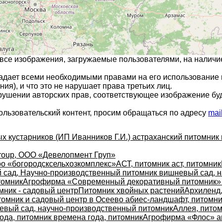
 все изображения, загружаемые пользователями, на налич
ладает всеми необходимыми правами на его использование 
ия), и что это не нарушает права третьих лиц.
арушении авторских прав, соответствующее изображение бу
ользовательский контент, просим обращаться по адресу
mai
х кустарников (ИП Иванников Г.И.) астраханский питомник 
roup, ООО «Девелопмент Груп»
оо «богородсксельхозкомплекс»
АСТ, питомник аст, питомник
сад, Научно-производственный питомник вишневый сад, н
томник
Агрофирма «Современный декоративный питомник»
мник - садовый центр
Питомник хвойных растений
Архиленд,
омник и садовый центр в Осеево абиес-ландшафт, питомни
евый сад, научно-производственный питомник
Аллея, питом
ода, питомник времена года, питомник
Агрофирма «Флос» 