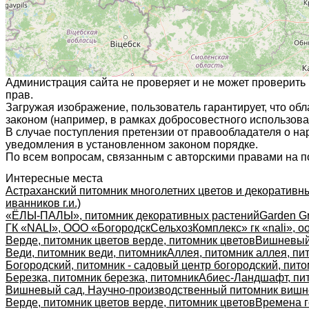
Администрация сайта не проверяет и не может проверить
прав.
Загружая изображение, пользователь гарантирует, что об
законом (например, в рамках добросовестного использован
В случае поступления претензии от правообладателя о н
уведомления в установленном законом порядке.
По всем вопросам, связанным с авторскими правами на п
Интересные места
Астраханский питомник многолетних цветов и декоративны
иванников г.и.)
«ЁЛЫ-ПАЛЫ», питомник декоративных растений
Garden G
ГК «NALI», ООО «БогородскСельхозКомплекс» гк «nali», о
Верде, питомник цветов верде, питомник цветов
Вишневый 
Веди, питомник веди, питомник
Аллея, питомник аллея, пи
Богородский, питомник - садовый центр богородский, пито
Березка, питомник березка, питомник
Абиес-Ландшафт, пит
Вишневый сад, Научно-производственный питомник вишн
Верде, питомник цветов верде, питомник цветов
Времена г