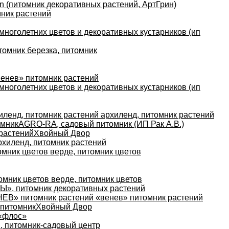
en (питомник декоративных растений, АртГрин)
мник растений
многолетних цветов и декоративных кустарников (ип
томник березка, питомник
енев» питомник растений
многолетних цветов и декоративных кустарников (ип
иленд, питомник растений архиленд, питомник растений
омник
AGRO-RA, садовый питомник (ИП Рак А.В.)
 растений
Хвойный Двор
рхиленд, питомник растений
омник цветов верде, питомник цветов
омник цветов верде, питомник цветов
», питомник декоративных растений
ЕВ» питомник растений «венев» питомник растений
 питомник
Хвойный Двор
«флос»
, питомник-садовый центр