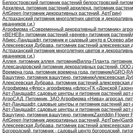
Белоостровский питомник растений белоостровский питом
Архиленд, питомник растений архиленд, питомник растен
ArtGreen (питомник декоративных растений, АртГрин)
Астраханский питомник многолетних цветов и декоративны
иванников г.и.)
Агрофирма «Современный декоративный питомник» агро
«ВЕНЕВ» питомник растений «венев» питомник растений
Абиес-Ландшафт, питомник и садовый центр в Осеево аби
Алексеевская Дубрава, питомник растений алексеевская 
Астраханский питомник многолетних цветов и декоративны
иванников г.и.)
Аллея, питомник аллея, питомник
Вилла-Планта, питомник
Александровский питомник декоративных растений, ООО 
Времена года, питомник времена года, питомник
AGRO-RA,
Вашутино, питомник вашутино, питомник
Алексеевская Дуб
Алексеевская Дубрава, питомник растений алексеевская 
Агрофирма «Флос» агрофирма «флос»
ГК «Донской Газон»
Арт-Ландшафт, садовые центры и питомник растений арт-
АгроСАД, Питомник, ЗАО Агрофирма «Нива» агросад, пит
Арт-Ландшафт, садовые центры и питомник растений арт-
Арт-Ландшафт, садовые центры и питомник растений арт-
Вашутино, питомник вашутино, питомник
Zaxriddin Flower P
ArtGreen (питомник декоративных растений, АртГрин)
Gard
Алексеевская Дубрава, питомник растений алексеевская 
Богородский, питомник - садовый центр богородский, пито