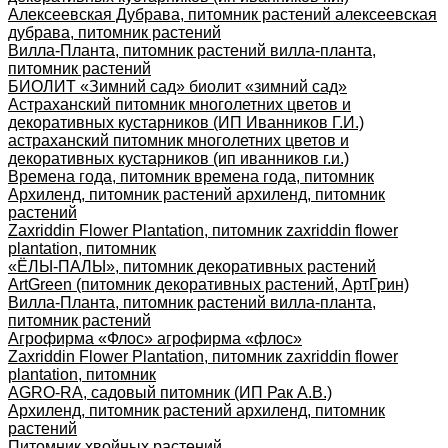
Алексеевская Дубрава, питомник растений алексеевская
дубрава, питомник растений
Вилла-Планта, питомник растений вилла-планта,
питомник растений
БИОЛИТ «Зимний сад» биолит «зимний сад»
Астраханский питомник многолетних цветов и
декоративных кустарников (ИП Иванников Г.И.)
астраханский питомник многолетних цветов и
декоративных кустарников (ип иванников г.и.)
Времена года, питомник времена года, питомник
Архиленд, питомник растений архиленд, питомник
растений
Zaxriddin Flower Plantation, питомник zaxriddin flower
plantation, питомник
«ЁЛЫ-ПАЛЫ», питомник декоративных растений
ArtGreen (питомник декоративных растений, АртГрин)
Вилла-Планта, питомник растений вилла-планта,
питомник растений
Агрофирма «Флос» агрофирма «флос»
Zaxriddin Flower Plantation, питомник zaxriddin flower
plantation, питомник
AGRO-RA, садовый питомник (ИП Рак А.В.)
Архиленд, питомник растений архиленд, питомник
растений
Питомник хвойных растений