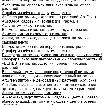
абиес-ландшафт, питомник и садовый центр в осеево
Архиленд, питомник растений архиленд, питомник
растений
Агрофирма «Флос» агрофирма «флос»
ArtGreen (питомник декоративных растений, АртГрин)
AGRO-RA, садовый питомник (ИП Рак А.В.)
АСТ, питомник аст, питомник
Времена года, питомник времена года, питомник
Ахмечет, питомник ахмечет, питомник
Аллея, питомник-садовый центр аллея, питомник-
садовый центр
Верде, питомник цветов верде, питомник цветов
Агрофирма «Флос» агрофирма «флос»
Биосфера, питомник декоративных и плодовых растений
биосфера, питомник декоративных и плодовых растений
«ВЕНЕВ» питомник растений «венев» питомник
растений
Вишневый сад, Научно-производственный питомник
вишневый сад, научно-производственный питомник
ArtGreen (питомник декоративных растений, АртГрин)
Арт-Ландшафт, садовые центры и питомник растений
арт-ландшафт, садовые центры и питомник растений
Аллея, питомник аллея, питомник
Абиес-Ландшафт, питомник и садовый центр в Осеево
абиес-ландшафт, питомник и садовый центр в осеево