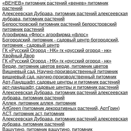
«ВЕНЕВ» питомник растений «венев» питомник
растений
Алексеевская Дубрава, питомник растений алексеевская
дубрава, питомник растений
Белоостровский питомник растений белоостровский
питомник растений
Агрофирма «Флос» агрофирма «флос»
Богородский, питомник - садовый центр богородский,
питомник - садовый центр
ГК «Русский Огород - НК» гк «русский огород - нк»
Хвойный Двор
ГК «Русский Огород - НК» гк «русский огород - нк»
Верде, питомник цветов верде, питомник цветов
Вишневый сад, Научно-производственный питомник
вишневый сад, научно-производственный питомник
Арт-Ландшафт, садовые центры и питомник растений
арт-ландшафт, садовые центры и питомник растений
Алексеевская Дубрава, питомник растений алексеевская
дубрава, питомник растений
Аллея, питомник аллея, питомник
ArtGreen (питомник декоративных растений, АртГрин)
АСТ, питомник аст, питомник
Алексеевская Дубрава, питомник растений алексеевская
дубрава, питомник растений
Вашутино, питомник вашутино, питомник