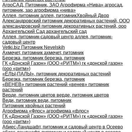
АгроСАД, Питомник, ЗАО Агрофирма «Нива» агросад,
питомник, зао агрофирма «нива»
Аллея, питомник аллея, питомник
Хвойный Двор
Александровский питомник декоративных растений, ООО
александровский питомник декоративных растений, ооо
Архангельский Сад архангельский сад
Аллея, питомник-садовый центр аллея, питомник-
садовый центр
Vetki.biz Питомник Nevelskih
Ахмечет, питомник ахмечет, питомник
Березка, питомник березка, питомник
ГК «Донской Газон» (ООО «РИТМ») гк «донской газон»
(ооо «ритм»)
«ЁЛЫ-ПАЛЫ», питомник декоративных растений
Березка, питомник березка, питомник
«ВЕНЕВ» питомник растений «венев» питомник
растений
Верде, питомник цветов верде, питомник цветов
Веди, питомник веди, питомник
Питомник хвойных растений
Агрофирма «Флос» агрофирма «флос»
ГК «Донской Газон» (ООО «РИТМ») гк «донской газон»
(ооо «ритм»)
Абиес-Ландшафт, питомник и садовый центр в Осеево