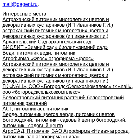
mail@gagent.ru
.
Интересные места
Астраханский питомник многолетних цветов и
декоративных кустарников (ИП Иванников Г.И.)
астраханский питомник многолетних цветов и
декоративных кустарников (ип иванников г.и.)
Архангельский Сад архангельский сад
БИОЛИТ «Зимний сад» биолит «зимний сад»
Веди, питомник веди, питомник
Агрофирма «Флос» агрофирма «флос»
Астраханский питомник многолетних цветов и
декоративных кустарников (ИП Иванников Г.И.)
астраханский питомник многолетних цветов и
декоративных кустарников (ип иванников г.и.)
ГК «NALI», ООО «БогородскСельхозКомплекс» гк «nali»,
ооо «богородсксельхозкомплекс»
Белоостровский питомник растений белоостровский
питомник растений
АСТ, питомник аст, питомник
Верде, питомник цветов верде, питомник цветов
Богородский, питомник - садовый центр богородский,
питомник - садовый центр
АгроСАД, Питомник, ЗАО Агрофирма «Нива» агросад,
питомник, зао агрофирма «нива»