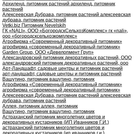
Архиленд, питомник растений архиленд, питомник
растений
Алексеевская Дубрава, питомник растений алексеевская
дубрава, питомник растений
Vetki.biz Питомник Nevelskih
ГК «NALI», ООО «БогородскСельхозКомплекс» гк «nali»,
ооо «богородсксельхозкомплекс»
Агрофирма «Современный декоративный питомник»
агрофирма «современный декоративный питомник»
Garden Group, ООО «Девелопмент Груп»
Александровский питомник декоративных растений, ООО
александровский питомник декоративных растений, ооо
Арт-Ландшафт, садовые центры и питомник растений
арт-ландшафт, садовые центры и питомник растений
Вашутино, питомник вашутино, питомник
Агрофирма «Современный декоративный питомник»
агрофирма «современный декоративный питомник»
Алексеевская Дубрава, питомник растений алексеевская
дубрава, питомник растений
Аллея, питомник аллея, питомник
Вашутино, питомник вашутино, питомник
Астраханский питомник многолетних цветов и
декоративных кустарников (ИП Иванников Г.И.)
астраханский питомник многолетних цветов и
декоративных кустарников (ип иванников г.и.)