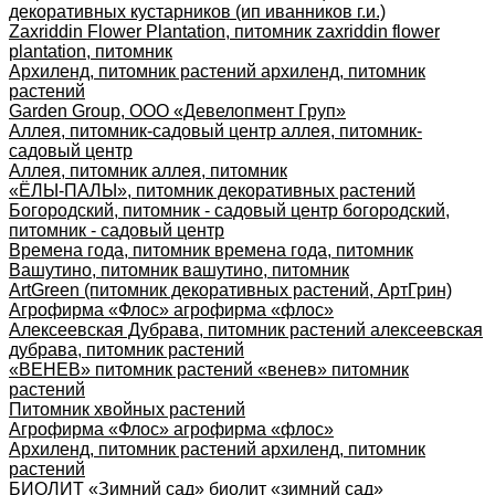
декоративных кустарников (ип иванников г.и.)
Zaxriddin Flower Plantation, питомник zaxriddin flower
plantation, питомник
Архиленд, питомник растений архиленд, питомник
растений
Garden Group, ООО «Девелопмент Груп»
Аллея, питомник-садовый центр аллея, питомник-
садовый центр
Аллея, питомник аллея, питомник
«ЁЛЫ-ПАЛЫ», питомник декоративных растений
Богородский, питомник - садовый центр богородский,
питомник - садовый центр
Времена года, питомник времена года, питомник
Вашутино, питомник вашутино, питомник
ArtGreen (питомник декоративных растений, АртГрин)
Агрофирма «Флос» агрофирма «флос»
Алексеевская Дубрава, питомник растений алексеевская
дубрава, питомник растений
«ВЕНЕВ» питомник растений «венев» питомник
растений
Питомник хвойных растений
Агрофирма «Флос» агрофирма «флос»
Архиленд, питомник растений архиленд, питомник
растений
БИОЛИТ «Зимний сад» биолит «зимний сад»