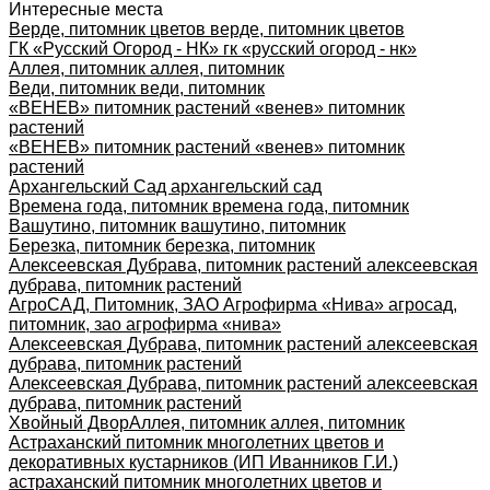
Интересные места
Верде, питомник цветов верде, питомник цветов
ГК «Русский Огород - НК» гк «русский огород - нк»
Аллея, питомник аллея, питомник
Веди, питомник веди, питомник
«ВЕНЕВ» питомник растений «венев» питомник
растений
«ВЕНЕВ» питомник растений «венев» питомник
растений
Архангельский Сад архангельский сад
Времена года, питомник времена года, питомник
Вашутино, питомник вашутино, питомник
Березка, питомник березка, питомник
Алексеевская Дубрава, питомник растений алексеевская
дубрава, питомник растений
АгроСАД, Питомник, ЗАО Агрофирма «Нива» агросад,
питомник, зао агрофирма «нива»
Алексеевская Дубрава, питомник растений алексеевская
дубрава, питомник растений
Алексеевская Дубрава, питомник растений алексеевская
дубрава, питомник растений
Хвойный Двор
Аллея, питомник аллея, питомник
Астраханский питомник многолетних цветов и
декоративных кустарников (ИП Иванников Г.И.)
астраханский питомник многолетних цветов и