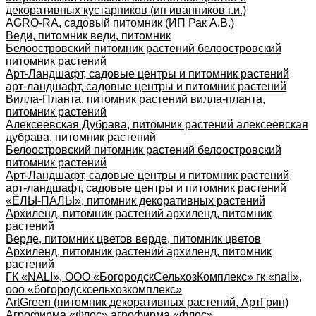
декоративных кустарников (ип иванников г.и.)
AGRO-RA, садовый питомник (ИП Рак А.В.)
Веди, питомник веди, питомник
Белоостровский питомник растений белоостровский
питомник растений
Арт-Ландшафт, садовые центры и питомник растений
арт-ландшафт, садовые центры и питомник растений
Вилла-Планта, питомник растений вилла-планта,
питомник растений
Алексеевская Дубрава, питомник растений алексеевская
дубрава, питомник растений
Белоостровский питомник растений белоостровский
питомник растений
Арт-Ландшафт, садовые центры и питомник растений
арт-ландшафт, садовые центры и питомник растений
«ЁЛЫ-ПАЛЫ», питомник декоративных растений
Архиленд, питомник растений архиленд, питомник
растений
Верде, питомник цветов верде, питомник цветов
Архиленд, питомник растений архиленд, питомник
растений
ГК «NALI», ООО «БогородскСельхозКомплекс» гк «nali»,
ооо «богородсксельхозкомплекс»
ArtGreen (питомник декоративных растений, АртГрин)
Агрофирма «Флос» агрофирма «флос»