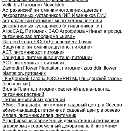
Vetki.biz Питомник Nevelskih
Астраханский питомник многолетних цветов и
декоративных кустарников (ИП Иванников Г.И.)
астраханский питомник многолетних цветов и
декоративных кустарников (ип иванников г.и.)
АгроСАД, Питомник, ЗАО Агрофирма «Нива» агросад,
питомник, зао агрофирма «нива»
Garden Group, ООО «Девелопмент Груп»
Вашутино, питомник вашутино, питомник
АСТ, питомник аст, питомник
Вашутино, питомник вашутино, питомник
АСТ, питомник аст, питомник
Zaxriddin Flower Plantation, питомник zaxriddin flower
plantation, питомник
ГК «Донской Газон» (ООО «РИТМ») гк «донской газон»
(ооо «ритм»)
Вилла-Планта, питомник растений вилла-планта,
питомник растений
Питомник хвойных растений
Абиес-Ландшафт, питомник и садовый центр в Осеево
абиес-ландшафт, питомник и садовый центр в осеево
Аллея, питомник аллея, питомник
Агрофирма «Современный декоративный питомник»
агрофирма «современный декоративный питомник»