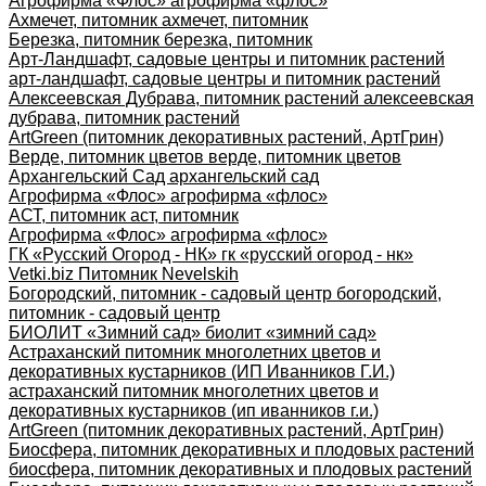
Агрофирма «Флос» агрофирма «флос»
Ахмечет, питомник ахмечет, питомник
Березка, питомник березка, питомник
Арт-Ландшафт, садовые центры и питомник растений
арт-ландшафт, садовые центры и питомник растений
Алексеевская Дубрава, питомник растений алексеевская
дубрава, питомник растений
ArtGreen (питомник декоративных растений, АртГрин)
Верде, питомник цветов верде, питомник цветов
Архангельский Сад архангельский сад
Агрофирма «Флос» агрофирма «флос»
АСТ, питомник аст, питомник
Агрофирма «Флос» агрофирма «флос»
ГК «Русский Огород - НК» гк «русский огород - нк»
Vetki.biz Питомник Nevelskih
Богородский, питомник - садовый центр богородский,
питомник - садовый центр
БИОЛИТ «Зимний сад» биолит «зимний сад»
Астраханский питомник многолетних цветов и
декоративных кустарников (ИП Иванников Г.И.)
астраханский питомник многолетних цветов и
декоративных кустарников (ип иванников г.и.)
ArtGreen (питомник декоративных растений, АртГрин)
Биосфера, питомник декоративных и плодовых растений
биосфера, питомник декоративных и плодовых растений