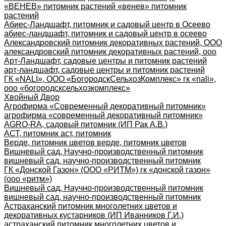
«ВЕНЕВ» питомник растений «венев» питомник
растений
Абиес-Ландшафт, питомник и садовый центр в Осеево
абиес-ландшафт, питомник и садовый центр в осеево
Александровский питомник декоративных растений, ООО
александровский питомник декоративных растений, ооо
Арт-Ландшафт, садовые центры и питомник растений
арт-ландшафт, садовые центры и питомник растений
ГК «NALI», ООО «БогородскСельхозКомплекс» гк «nali»,
ооо «богородсксельхозкомплекс»
Хвойный Двор
Агрофирма «Современный декоративный питомник»
агрофирма «современный декоративный питомник»
AGRO-RA, садовый питомник (ИП Рак А.В.)
АСТ, питомник аст, питомник
Верде, питомник цветов верде, питомник цветов
Вишневый сад, Научно-производственный питомник
вишневый сад, научно-производственный питомник
ГК «Донской Газон» (ООО «РИТМ») гк «донской газон»
(ооо «ритм»)
Вишневый сад, Научно-производственный питомник
вишневый сад, научно-производственный питомник
Астраханский питомник многолетних цветов и
декоративных кустарников (ИП Иванников Г.И.)
астраханский питомник многолетних цветов и